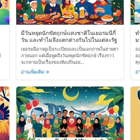
มีวันหยุดนักขัตฤกษ์แห่งชาติในเยอรมนีกี่
ท
วัน และทำไมจึงแตกต่างกันไปในแต่ละรัฐ
มา
เยอรมนีอาจดูเป็นระเบียบและเป็นเอกภาพในสายตา
ออ
่
ภายนอก แต่เมื่อพูดถึงวันหยุดนักขัตฤกษ์ เรื่องราว
ออ
จะกลายเป็นเรื่องของท้องถิ่นอย...
คุ
อ่านเพิ่มเติม
→
อ่