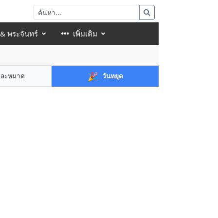
 & พระจันทร์
เพิ่มเติม
🎉
าละหมาด
วันหยุด