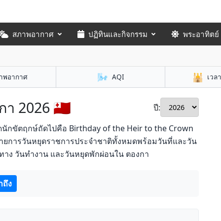
สภาพอากาศ
ปฏิทินและกิจกรรม
พระอาทิตย์
🌬️
🕌
าพอากาศ
AQI
เวล
กา 2026 🇹🇴
ปี:
ดนักขัตฤกษ์ถัดไปคือ Birthday of the Heir to the Crown
งรายการวันหยุดราชการประจำชาติทั้งหมดพร้อมวันที่และวัน
นทาง วันทำงาน และวันหยุดพักผ่อนใน ตองกา
าถึง