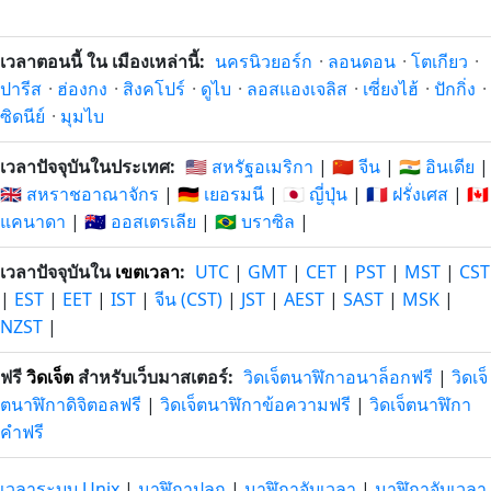
เวลาตอนนี้ ใน เมืองเหล่านี้:
นครนิวยอร์ก
·
ลอนดอน
·
โตเกียว
·
ปารีส
·
ฮ่องกง
·
สิงคโปร์
·
ดูไบ
·
ลอสแองเจลิส
·
เซี่ยงไฮ้
·
ปักกิ่ง
·
ซิดนีย์
·
มุมไบ
เวลาปัจจุบันในประเทศ:
🇺🇸 สหรัฐอเมริกา
|
🇨🇳 จีน
|
🇮🇳 อินเดีย
|
🇬🇧 สหราชอาณาจักร
|
🇩🇪 เยอรมนี
|
🇯🇵 ญี่ปุ่น
|
🇫🇷 ฝรั่งเศส
|
🇨🇦
แคนาดา
|
🇦🇺 ออสเตรเลีย
|
🇧🇷 บราซิล
|
เวลาปัจจุบันใน
เขตเวลา
:
UTC
|
GMT
|
CET
|
PST
|
MST
|
CST
|
EST
|
EET
|
IST
|
จีน (CST)
|
JST
|
AEST
|
SAST
|
MSK
|
NZST
|
ฟรี
วิดเจ็ต
สำหรับเว็บมาสเตอร์:
วิดเจ็ตนาฬิกาอนาล็อกฟรี
|
วิดเจ็
ตนาฬิกาดิจิตอลฟรี
|
วิดเจ็ตนาฬิกาข้อความฟรี
|
วิดเจ็ตนาฬิกา
คำฟรี
เวลาระบบ Unix
|
นาฬิกาปลุก
|
นาฬิกาจับเวลา
|
นาฬิกาจับเวลา