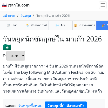
🇹🇭 เวลาใน.com
หน้าแรก
วันหยุด
วันหยุดใน มาเก๊า 2026
⏱️
เวลา
🌦️
สภาพอากาศ
🌬️
AQI
🕌
เวลาละหมาด
🎉
ว
วันหยุดนักขัตฤกษ์ใน มาเก๊า 2026
🇲🇴
ปี:
มาเก๊า มีวันหยุดราชการ 14 วัน in 2026 วันหยุดนักขัตฤกษ์ถัด
ไปคือ The Day following Mid-Autumn Festival on 26. ก.ย.
ตารางด้านล่างนี้แสดงรายการวันหยุดราชการประจำชาติ
ทั้งหมดพร้อมวันที่และวันในสัปดาห์ เพื่อให้คุณสามารถ
วางแผนการเดินทาง วันทำงาน และวันหยุดพักผ่อนใน มาเก๊า
แสดง:
วันหยุดทั้งหมด
วันหยุดที่กำลังจะมาถึง