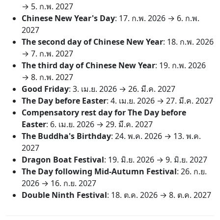
→
5. ก.พ. 2027
Chinese New Year's Day
:
17. ก.พ. 2026
→
6. ก.พ.
2027
The second day of Chinese New Year
:
18. ก.พ. 2026
→
7. ก.พ. 2027
The third day of Chinese New Year
:
19. ก.พ. 2026
→
8. ก.พ. 2027
Good Friday
:
3. เม.ย. 2026
→
26. มี.ค. 2027
The Day before Easter
:
4. เม.ย. 2026
→
27. มี.ค. 2027
Compensatory rest day for The Day before
Easter
:
6. เม.ย. 2026
→
29. มี.ค. 2027
The Buddha's Birthday
:
24. พ.ค. 2026
→
13. พ.ค.
2027
Dragon Boat Festival
:
19. มิ.ย. 2026
→
9. มิ.ย. 2027
The Day following Mid-Autumn Festival
:
26. ก.ย.
2026
→
16. ก.ย. 2027
Double Ninth Festival
:
18. ต.ค. 2026
→
8. ต.ค. 2027