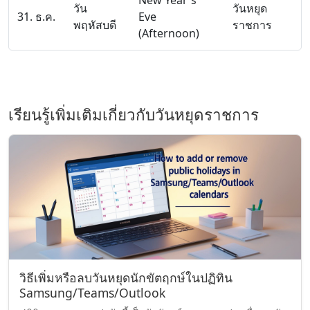
New Year's
วัน
วันหยุด
31. ธ.ค.
Eve
พฤหัสบดี
ราชการ
(Afternoon)
เรียนรู้เพิ่มเติมเกี่ยวกับวันหยุดราชการ
วิธีเพิ่มหรือลบวันหยุดนักขัตฤกษ์ในปฏิทิน
Samsung/Teams/Outlook