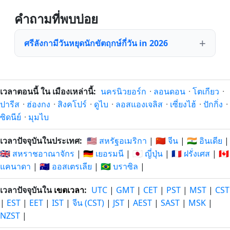
คำถามที่พบบ่อย
ศรีลังกามีวันหยุดนักขัตฤกษ์กี่วัน in 2026
เวลาตอนนี้ ใน เมืองเหล่านี้:
นครนิวยอร์ก
·
ลอนดอน
·
โตเกียว
·
ปารีส
·
ฮ่องกง
·
สิงคโปร์
·
ดูไบ
·
ลอสแองเจลิส
·
เซี่ยงไฮ้
·
ปักกิ่ง
·
ซิดนีย์
·
มุมไบ
เวลาปัจจุบันในประเทศ:
🇺🇸 สหรัฐอเมริกา
|
🇨🇳 จีน
|
🇮🇳 อินเดีย
|
🇬🇧 สหราชอาณาจักร
|
🇩🇪 เยอรมนี
|
🇯🇵 ญี่ปุ่น
|
🇫🇷 ฝรั่งเศส
|
🇨🇦
แคนาดา
|
🇦🇺 ออสเตรเลีย
|
🇧🇷 บราซิล
|
เวลาปัจจุบันใน
เขตเวลา
:
UTC
|
GMT
|
CET
|
PST
|
MST
|
CST
|
EST
|
EET
|
IST
|
จีน (CST)
|
JST
|
AEST
|
SAST
|
MSK
|
NZST
|