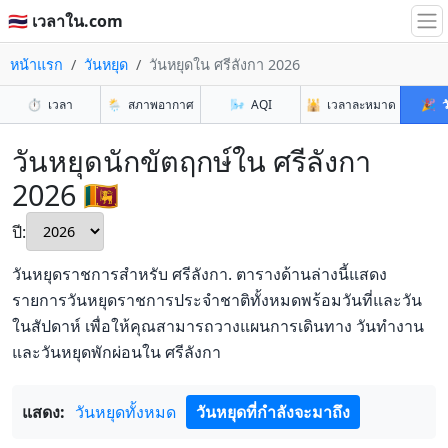
🇹🇭 เวลาใน.com
หน้าแรก
วันหยุด
วันหยุดใน ศรีลังกา 2026
⏱️
เวลา
🌦️
สภาพอากาศ
🌬️
AQI
🕌
เวลาละหมาด
🎉
ว
วันหยุดนักขัตฤกษ์ใน ศรีลังกา
2026 🇱🇰
ปี:
วันหยุดราชการสำหรับ ศรีลังกา. ตารางด้านล่างนี้แสดง
รายการวันหยุดราชการประจำชาติทั้งหมดพร้อมวันที่และวัน
ในสัปดาห์ เพื่อให้คุณสามารถวางแผนการเดินทาง วันทำงาน
และวันหยุดพักผ่อนใน ศรีลังกา
แสดง:
วันหยุดทั้งหมด
วันหยุดที่กำลังจะมาถึง