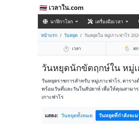
🇹🇭 เวลาใน.com
นาฬิกาโลก
เครื่องมือเวลา
หน้าแรก
วันหยุด
วันหยุดใน หมู่เกาะฟาโร 202
⏱️
🌦️
เวลา
สภ
วันหยุดนักขัตฤกษ์ใน หมู่
วันหยุดราชการสำหรับ หมู่เกาะฟาโร. ตาราง
พร้อมวันที่และวันในสัปดาห์ เพื่อให้คุณสาม
เกาะฟาโร
แสดง:
วันหยุดทั้งหมด
วันหยุดที่กำลังจะม