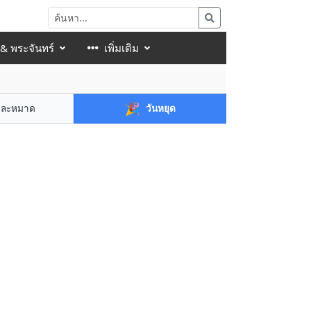
 & พระจันทร์
เพิ่มเติม
🎉
าละหมาด
วันหยุด