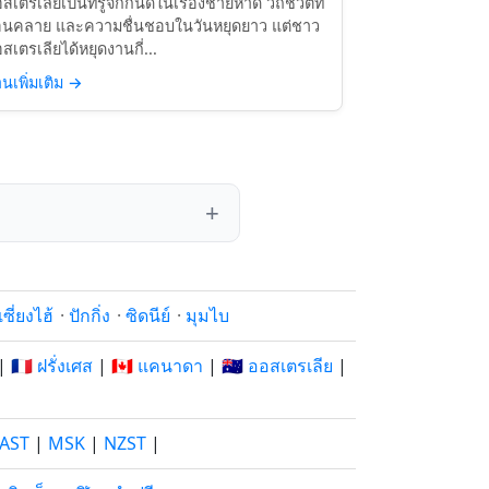
สเตรเลียเป็นที่รู้จักกันดีในเรื่องชายหาด วิถีชีวิตที่
อนคลาย และความชื่นชอบในวันหยุดยาว แต่ชาว
สเตรเลียได้หยุดงานกี่...
านเพิ่มเติม
→
เซี่ยงไฮ้
·
ปักกิ่ง
·
ซิดนีย์
·
มุมไบ
|
🇫🇷 ฝรั่งเศส
|
🇨🇦 แคนาดา
|
🇦🇺 ออสเตรเลีย
|
AST
|
MSK
|
NZST
|