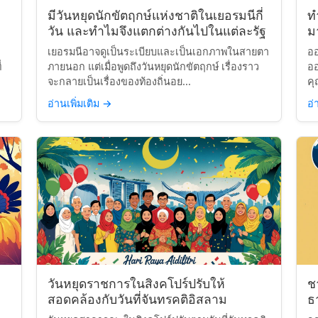
มีวันหยุดนักขัตฤกษ์แห่งชาติในเยอรมนีกี่
ท
วัน และทำไมจึงแตกต่างกันไปในแต่ละรัฐ
มา
เยอรมนีอาจดูเป็นระเบียบและเป็นเอกภาพในสายตา
ออ
่
ภายนอก แต่เมื่อพูดถึงวันหยุดนักขัตฤกษ์ เรื่องราว
ออ
จะกลายเป็นเรื่องของท้องถิ่นอย...
คุ
อ่านเพิ่มเติม
→
อ่
วันหยุดราชการในสิงคโปร์ปรับให้
ช
สอดคล้องกับวันที่จันทรคติอิสลาม
ธา