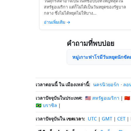
วันศุกร์สีดำอาจเป็นวันที่ช็อปปิ้งที่ใหญ่ที่สุดใน
สหรัฐอเมริกา แต่ก็ไม่ได้เป็นวันหยุดของรัฐบาล
กลาง ซึ่งไม่ได้หยุดไม่ให้บาง...
อ่านเพิ่มเติม
→
คำถามที่พบบ่อย
หมู่เกาะฟาโรมีวันหยุดนักขัตฤ
เวลาตอนนี้ ใน เมืองเหล่านี้:
นครนิวยอร์ก
·
ลอ
เวลาปัจจุบันในประเทศ:
🇺🇸 สหรัฐอเมริกา
|
🇨🇳
🇧🇷 บราซิล
|
เวลาปัจจุบันใน
เขตเวลา
:
UTC
|
GMT
|
CET
|