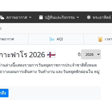
สภาพอากาศ
ปฏิทินและกิจกรรม
พระอาทิตย์
6
🌬️
🕌
าพอากาศ
AQI
เวล
เกาะฟาโร 2026 🇫🇴
ปี:
ด้านล่างนี้แสดงรายการวันหยุดราชการประจำชาติทั้งหมด
ารถวางแผนการเดินทาง วันทำงาน และวันหยุดพักผ่อนใน หมู่
าถึง