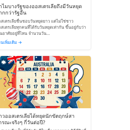
ำไมบางรัฐของออสเตรเลียถึงมีวันหยุด
กกว่ารัฐอื่น
สเตรเลียชื่นชอบวันหยุดยาว แต่ไม่ใช่ชาว
สเตรเลียทุกคนที่ได้รับวันหยุดเท่ากัน ขึ้นอยู่กับว่า
ณอาศัยอยู่ที่ไหน จำนวนวัน...
านเพิ่มเติม
→
าวออสเตรเลียได้หยุดนักขัตฤกษ์สา
รณะจริงๆ กี่วันต่อปี?