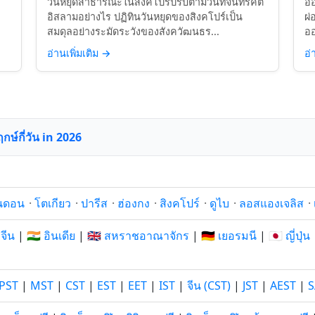
วันหยุดสาธารณะในสิงคโปร์ปรับตามวันที่จันทรคติ
ออ
อิสลามอย่างไร ปฏิทินวันหยุดของสิงคโปร์เป็น
ผ่
สมดุลอย่างระมัดระวังของสังควัฒนธร...
ออ
อ่านเพิ่มเติม
→
อ่
กษ์กี่วัน in 2026
นดอน
·
โตเกียว
·
ปารีส
·
ฮ่องกง
·
สิงคโปร์
·
ดูไบ
·
ลอสแองเจลิส
·
 จีน
|
🇮🇳 อินเดีย
|
🇬🇧 สหราชอาณาจักร
|
🇩🇪 เยอรมนี
|
🇯🇵 ญี่ปุ่น
PST
|
MST
|
CST
|
EST
|
EET
|
IST
|
จีน (CST)
|
JST
|
AEST
|
S