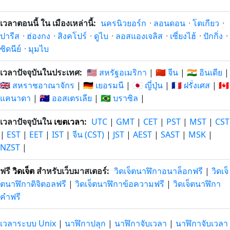
เวลาตอนนี้ ใน เมืองเหล่านี้:
นครนิวยอร์ก
·
ลอนดอน
·
โตเกียว
·
ปารีส
·
ฮ่องกง
·
สิงคโปร์
·
ดูไบ
·
ลอสแองเจลิส
·
เซี่ยงไฮ้
·
ปักกิ่ง
·
ซิดนีย์
·
มุมไบ
เวลาปัจจุบันในประเทศ:
🇺🇸 สหรัฐอเมริกา
|
🇨🇳 จีน
|
🇮🇳 อินเดีย
|
🇬🇧 สหราชอาณาจักร
|
🇩🇪 เยอรมนี
|
🇯🇵 ญี่ปุ่น
|
🇫🇷 ฝรั่งเศส
|
🇨🇦
แคนาดา
|
🇦🇺 ออสเตรเลีย
|
🇧🇷 บราซิล
|
เวลาปัจจุบันใน
เขตเวลา
:
UTC
|
GMT
|
CET
|
PST
|
MST
|
CST
|
EST
|
EET
|
IST
|
จีน (CST)
|
JST
|
AEST
|
SAST
|
MSK
|
NZST
|
ฟรี
วิดเจ็ต
สำหรับเว็บมาสเตอร์:
วิดเจ็ตนาฬิกาอนาล็อกฟรี
|
วิดเจ็
ตนาฬิกาดิจิตอลฟรี
|
วิดเจ็ตนาฬิกาข้อความฟรี
|
วิดเจ็ตนาฬิกา
คำฟรี
เวลาระบบ Unix
|
นาฬิกาปลุก
|
นาฬิกาจับเวลา
|
นาฬิกาจับเวลา