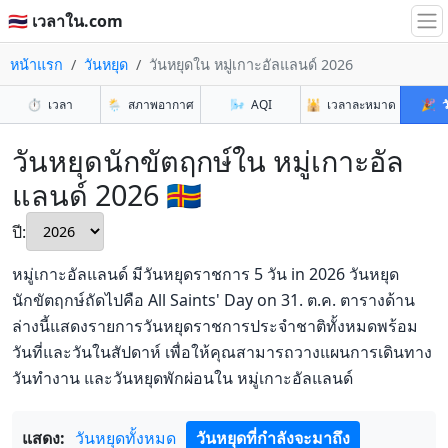
🇹🇭 เวลาใน.com
หน้าแรก
วันหยุด
วันหยุดใน หมู่เกาะอัลแลนด์ 2026
⏱️
เวลา
🌦️
สภาพอากาศ
🌬️
AQI
🕌
เวลาละหมาด
🎉
ว
วันหยุดนักขัตฤกษ์ใน หมู่เกาะอัล
แลนด์ 2026 🇦🇽
ปี:
หมู่เกาะอัลแลนด์ มีวันหยุดราชการ 5 วัน in 2026 วันหยุด
นักขัตฤกษ์ถัดไปคือ All Saints' Day on 31. ต.ค. ตารางด้าน
ล่างนี้แสดงรายการวันหยุดราชการประจำชาติทั้งหมดพร้อม
วันที่และวันในสัปดาห์ เพื่อให้คุณสามารถวางแผนการเดินทาง
วันทำงาน และวันหยุดพักผ่อนใน หมู่เกาะอัลแลนด์
แสดง:
วันหยุดทั้งหมด
วันหยุดที่กำลังจะมาถึง