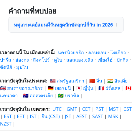
คำถามที่พบบ่อย
หมู่เกาะเคย์แมนมีวันหยุดนักขัตฤกษ์กี่วัน in 2026
เวลาตอนนี้ ใน เมืองเหล่านี้:
นครนิวยอร์ก
·
ลอนดอน
·
โตเกียว
·
ปารีส
·
ฮ่องกง
·
สิงคโปร์
·
ดูไบ
·
ลอสแองเจลิส
·
เซี่ยงไฮ้
·
ปักกิ่ง
·
ซิดนีย์
·
มุมไบ
เวลาปัจจุบันในประเทศ:
🇺🇸 สหรัฐอเมริกา
|
🇨🇳 จีน
|
🇮🇳 อินเดีย
|
🇬🇧 สหราชอาณาจักร
|
🇩🇪 เยอรมนี
|
🇯🇵 ญี่ปุ่น
|
🇫🇷 ฝรั่งเศส
|
🇨🇦
แคนาดา
|
🇦🇺 ออสเตรเลีย
|
🇧🇷 บราซิล
|
เวลาปัจจุบันใน
เขตเวลา
:
UTC
|
GMT
|
CET
|
PST
|
MST
|
CST
|
EST
|
EET
|
IST
|
จีน (CST)
|
JST
|
AEST
|
SAST
|
MSK
|
NZST
|