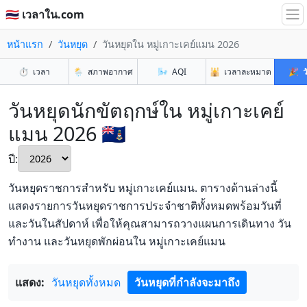
🇹🇭 เวลาใน.com
หน้าแรก
วันหยุด
วันหยุดใน หมู่เกาะเคย์แมน 2026
⏱️
เวลา
🌦️
สภาพอากาศ
🌬️
AQI
🕌
เวลาละหมาด
🎉
ว
วันหยุดนักขัตฤกษ์ใน หมู่เกาะเคย์
แมน 2026 🇰🇾
ปี:
วันหยุดราชการสำหรับ หมู่เกาะเคย์แมน. ตารางด้านล่างนี้
แสดงรายการวันหยุดราชการประจำชาติทั้งหมดพร้อมวันที่
และวันในสัปดาห์ เพื่อให้คุณสามารถวางแผนการเดินทาง วัน
ทำงาน และวันหยุดพักผ่อนใน หมู่เกาะเคย์แมน
แสดง:
วันหยุดทั้งหมด
วันหยุดที่กำลังจะมาถึง