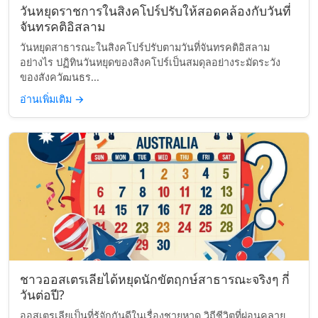
วันหยุดราชการในสิงคโปร์ปรับให้สอดคล้องกับวันที่
จันทรคติอิสลาม
วันหยุดสาธารณะในสิงคโปร์ปรับตามวันที่จันทรคติอิสลาม
อย่างไร ปฏิทินวันหยุดของสิงคโปร์เป็นสมดุลอย่างระมัดระวัง
ของสังควัฒนธร...
อ่านเพิ่มเติม
→
ชาวออสเตรเลียได้หยุดนักขัตฤกษ์สาธารณะจริงๆ กี่
วันต่อปี?
ออสเตรเลียเป็นที่รู้จักกันดีในเรื่องชายหาด วิถีชีวิตที่ผ่อนคลาย