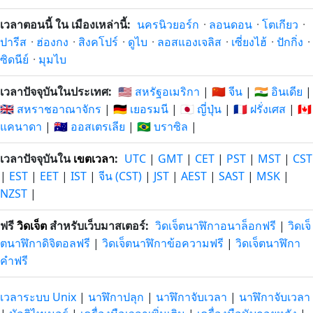
เวลาตอนนี้ ใน เมืองเหล่านี้:
นครนิวยอร์ก
·
ลอนดอน
·
โตเกียว
·
ปารีส
·
ฮ่องกง
·
สิงคโปร์
·
ดูไบ
·
ลอสแองเจลิส
·
เซี่ยงไฮ้
·
ปักกิ่ง
·
ซิดนีย์
·
มุมไบ
เวลาปัจจุบันในประเทศ:
🇺🇸 สหรัฐอเมริกา
|
🇨🇳 จีน
|
🇮🇳 อินเดีย
|
🇬🇧 สหราชอาณาจักร
|
🇩🇪 เยอรมนี
|
🇯🇵 ญี่ปุ่น
|
🇫🇷 ฝรั่งเศส
|
🇨🇦
แคนาดา
|
🇦🇺 ออสเตรเลีย
|
🇧🇷 บราซิล
|
เวลาปัจจุบันใน
เขตเวลา
:
UTC
|
GMT
|
CET
|
PST
|
MST
|
CST
|
EST
|
EET
|
IST
|
จีน (CST)
|
JST
|
AEST
|
SAST
|
MSK
|
NZST
|
ฟรี
วิดเจ็ต
สำหรับเว็บมาสเตอร์:
วิดเจ็ตนาฬิกาอนาล็อกฟรี
|
วิดเจ็
ตนาฬิกาดิจิตอลฟรี
|
วิดเจ็ตนาฬิกาข้อความฟรี
|
วิดเจ็ตนาฬิกา
คำฟรี
เวลาระบบ Unix
|
นาฬิกาปลุก
|
นาฬิกาจับเวลา
|
นาฬิกาจับเวลา