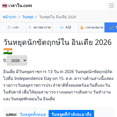
🇹🇭 เวลาใน.com
หน้าแรก
วันหยุด
วันหยุดใน อินเดีย 2026
⏱️
เวลา
🌦️
สภาพอากาศ
🌬️
AQI
🕌
เวลาละหมาด
🎉
ว
วันหยุดนักขัตฤกษ์ใน อินเดีย 2026
🇮🇳
ปี:
อินเดีย มีวันหยุดราชการ 13 วัน in 2026 วันหยุดนักขัตฤกษ์ถัด
ไปคือ Independence Day on 15. ส.ค. ตารางด้านล่างนี้แสดง
รายการวันหยุดราชการประจำชาติทั้งหมดพร้อมวันที่และวัน
ในสัปดาห์ เพื่อให้คุณสามารถวางแผนการเดินทาง วันทำงาน
และวันหยุดพักผ่อนใน อินเดีย
แสดง:
วันหยุดทั้งหมด
วันหยุดที่กำลังจะมาถึง