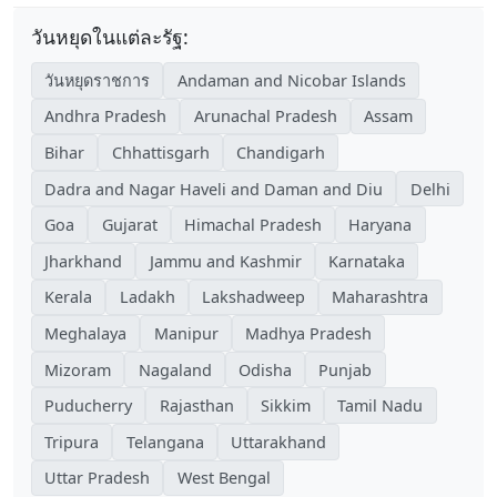
วันหยุดในแต่ละรัฐ:
วันหยุดราชการ
Andaman and Nicobar Islands
Andhra Pradesh
Arunachal Pradesh
Assam
Bihar
Chhattisgarh
Chandigarh
Dadra and Nagar Haveli and Daman and Diu
Delhi
Goa
Gujarat
Himachal Pradesh
Haryana
Jharkhand
Jammu and Kashmir
Karnataka
Kerala
Ladakh
Lakshadweep
Maharashtra
Meghalaya
Manipur
Madhya Pradesh
Mizoram
Nagaland
Odisha
Punjab
Puducherry
Rajasthan
Sikkim
Tamil Nadu
Tripura
Telangana
Uttarakhand
Uttar Pradesh
West Bengal