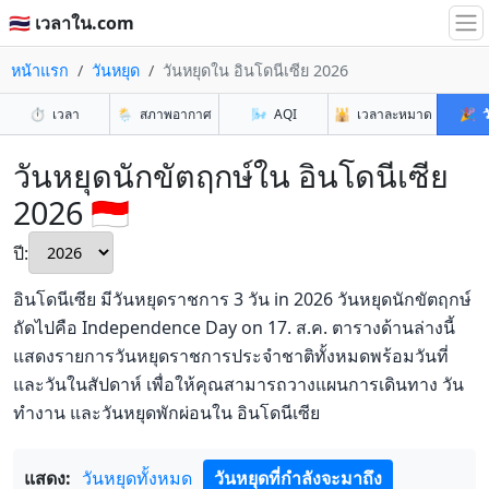
🇹🇭 เวลาใน.com
หน้าแรก
วันหยุด
วันหยุดใน อินโดนีเซีย 2026
⏱️
เวลา
🌦️
สภาพอากาศ
🌬️
AQI
🕌
เวลาละหมาด
🎉
ว
วันหยุดนักขัตฤกษ์ใน อินโดนีเซีย
2026 🇮🇩
ปี:
อินโดนีเซีย มีวันหยุดราชการ 3 วัน in 2026 วันหยุดนักขัตฤกษ์
ถัดไปคือ Independence Day on 17. ส.ค. ตารางด้านล่างนี้
แสดงรายการวันหยุดราชการประจำชาติทั้งหมดพร้อมวันที่
และวันในสัปดาห์ เพื่อให้คุณสามารถวางแผนการเดินทาง วัน
ทำงาน และวันหยุดพักผ่อนใน อินโดนีเซีย
แสดง:
วันหยุดทั้งหมด
วันหยุดที่กำลังจะมาถึง