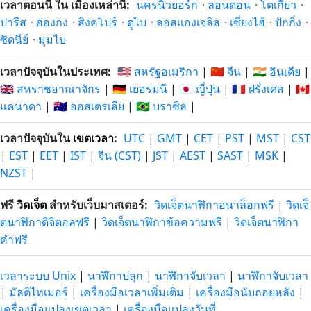
เวลาตอนนี้ ใน เมืองเหล่านี้:
นครนิวยอร์ก
·
ลอนดอน
·
โตเกียว
·
ปารีส
·
ฮ่องกง
·
สิงคโปร์
·
ดูไบ
·
ลอสแองเจลิส
·
เซี่ยงไฮ้
·
ปักกิ่ง
·
ซิดนีย์
·
มุมไบ
เวลาปัจจุบันในประเทศ:
🇺🇸 สหรัฐอเมริกา
|
🇨🇳 จีน
|
🇮🇳 อินเดีย
|
🇬🇧 สหราชอาณาจักร
|
🇩🇪 เยอรมนี
|
🇯🇵 ญี่ปุ่น
|
🇫🇷 ฝรั่งเศส
|
🇨🇦
แคนาดา
|
🇦🇺 ออสเตรเลีย
|
🇧🇷 บราซิล
|
เวลาปัจจุบันใน
เขตเวลา
:
UTC
|
GMT
|
CET
|
PST
|
MST
|
CST
|
EST
|
EET
|
IST
|
จีน (CST)
|
JST
|
AEST
|
SAST
|
MSK
|
NZST
|
ฟรี
วิดเจ็ต
สำหรับเว็บมาสเตอร์:
วิดเจ็ตนาฬิกาอนาล็อกฟรี
|
วิดเจ็
ตนาฬิกาดิจิตอลฟรี
|
วิดเจ็ตนาฬิกาข้อความฟรี
|
วิดเจ็ตนาฬิกา
คำฟรี
เวลาระบบ Unix
|
นาฬิกาปลุก
|
นาฬิกาจับเวลา
|
นาฬิกาจับเวลา
|
มัลติไทเมอร์
|
เครื่องมือเวลาเพิ่มเติม
|
เครื่องมือนับถอยหลัง
|
เครื่องมือแปลงเขตเวลา
|
เครื่องมือแปลงวันที่