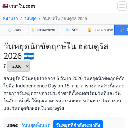
🇹🇭 เวลาใน.com
หน้าแรก
วันหยุด
วันหยุดใน ฮอนดูรัส 2026
⏱️
เวลา
🌦️
สภาพอากาศ
🌬️
AQI
🕌
เวลาละหมาด
🎉
ว
วันหยุดนักขัตฤกษ์ใน ฮอนดูรัส
2026 🇭🇳
ปี:
ฮอนดูรัส มีวันหยุดราชการ 5 วัน in 2026 วันหยุดนักขัตฤกษ์ถัด
ไปคือ Independence Day on 15. ก.ย. ตารางด้านล่างนี้แสดง
รายการวันหยุดราชการประจำชาติทั้งหมดพร้อมวันที่และวัน
ในสัปดาห์ เพื่อให้คุณสามารถวางแผนการเดินทาง วันทำงาน
และวันหยุดพักผ่อนใน ฮอนดูรัส
แสดง:
วันหยุดทั้งหมด
วันหยุดที่กำลังจะมาถึง