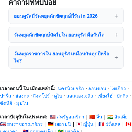
คำถามที่พบบ่อย
ฮอนดูรัสมีวันหยุดนักขัตฤกษ์กี่วัน in 2026
วันหยุดนักขัตฤกษ์ถัดไปใน ฮอนดูรัส คือวันใด
วันหยุดราชการใน ฮอนดูรัส เหมือนกันทุกปีหรือ
ไม่?
เวลาตอนนี้ ใน เมืองเหล่านี้:
นครนิวยอร์ก
·
ลอนดอน
·
โตเกียว
·
ปารีส
·
ฮ่องกง
·
สิงคโปร์
·
ดูไบ
·
ลอสแองเจลิส
·
เซี่ยงไฮ้
·
ปักกิ่ง
·
ซิดนีย์
·
มุมไบ
เวลาปัจจุบันในประเทศ:
🇺🇸 สหรัฐอเมริกา
|
🇨🇳 จีน
|
🇮🇳 อินเดีย
|
🇬🇧 สหราชอาณาจักร
|
🇩🇪 เยอรมนี
|
🇯🇵 ญี่ปุ่น
|
🇫🇷 ฝรั่งเศส
|
🇨🇦
แคนาดา
|
🇦🇺 ออสเตรเลีย
|
🇧🇷 บราซิล
|