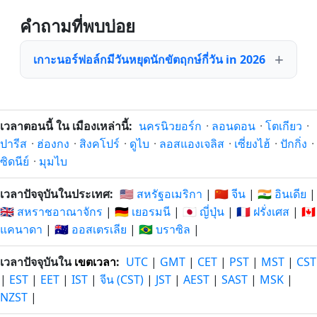
คำถามที่พบบ่อย
เกาะนอร์ฟอล์กมีวันหยุดนักขัตฤกษ์กี่วัน in 2026
เวลาตอนนี้ ใน เมืองเหล่านี้:
นครนิวยอร์ก
·
ลอนดอน
·
โตเกียว
·
ปารีส
·
ฮ่องกง
·
สิงคโปร์
·
ดูไบ
·
ลอสแองเจลิส
·
เซี่ยงไฮ้
·
ปักกิ่ง
·
ซิดนีย์
·
มุมไบ
เวลาปัจจุบันในประเทศ:
🇺🇸 สหรัฐอเมริกา
|
🇨🇳 จีน
|
🇮🇳 อินเดีย
|
🇬🇧 สหราชอาณาจักร
|
🇩🇪 เยอรมนี
|
🇯🇵 ญี่ปุ่น
|
🇫🇷 ฝรั่งเศส
|
🇨🇦
แคนาดา
|
🇦🇺 ออสเตรเลีย
|
🇧🇷 บราซิล
|
เวลาปัจจุบันใน
เขตเวลา
:
UTC
|
GMT
|
CET
|
PST
|
MST
|
CST
|
EST
|
EET
|
IST
|
จีน (CST)
|
JST
|
AEST
|
SAST
|
MSK
|
NZST
|