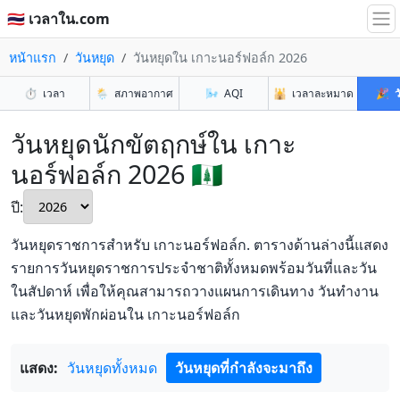
🇹🇭 เวลาใน.com
หน้าแรก
วันหยุด
วันหยุดใน เกาะนอร์ฟอล์ก 2026
⏱️
เวลา
🌦️
สภาพอากาศ
🌬️
AQI
🕌
เวลาละหมาด
🎉
ว
วันหยุดนักขัตฤกษ์ใน เกาะ
นอร์ฟอล์ก 2026 🇳🇫
ปี:
วันหยุดราชการสำหรับ เกาะนอร์ฟอล์ก. ตารางด้านล่างนี้แสดง
รายการวันหยุดราชการประจำชาติทั้งหมดพร้อมวันที่และวัน
ในสัปดาห์ เพื่อให้คุณสามารถวางแผนการเดินทาง วันทำงาน
และวันหยุดพักผ่อนใน เกาะนอร์ฟอล์ก
แสดง:
วันหยุดทั้งหมด
วันหยุดที่กำลังจะมาถึง