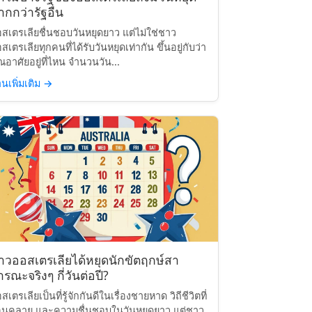
กกว่ารัฐอื่น
สเตรเลียชื่นชอบวันหยุดยาว แต่ไม่ใช่ชาว
สเตรเลียทุกคนที่ได้รับวันหยุดเท่ากัน ขึ้นอยู่กับว่า
ณอาศัยอยู่ที่ไหน จำนวนวัน...
านเพิ่มเติม
→
าวออสเตรเลียได้หยุดนักขัตฤกษ์สา
รณะจริงๆ กี่วันต่อปี?
สเตรเลียเป็นที่รู้จักกันดีในเรื่องชายหาด วิถีชีวิตที่
อนคลาย และความชื่นชอบในวันหยุดยาว แต่ชาว