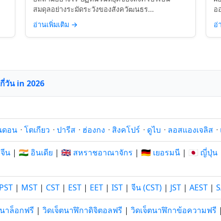
สมดุลอย่างระมัดระวังของสังควัฒนธร...
ออ
อ่านเพิ่มเติม
→
อ่
กี่วัน in 2026
นดอน
·
โตเกียว
·
ปารีส
·
ฮ่องกง
·
สิงคโปร์
·
ดูไบ
·
ลอสแองเจลิส
·
 จีน
|
🇮🇳 อินเดีย
|
🇬🇧 สหราชอาณาจักร
|
🇩🇪 เยอรมนี
|
🇯🇵 ญี่ปุ่น
PST
|
MST
|
CST
|
EST
|
EET
|
IST
|
จีน (CST)
|
JST
|
AEST
|
S
อนาล็อกฟรี
|
วิดเจ็ตนาฬิกาดิจิตอลฟรี
|
วิดเจ็ตนาฬิกาข้อความฟรี