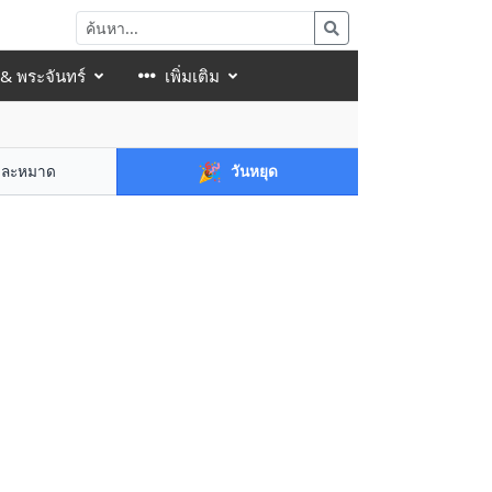
 & พระจันทร์
เพิ่มเติม
🎉
าละหมาด
วันหยุด