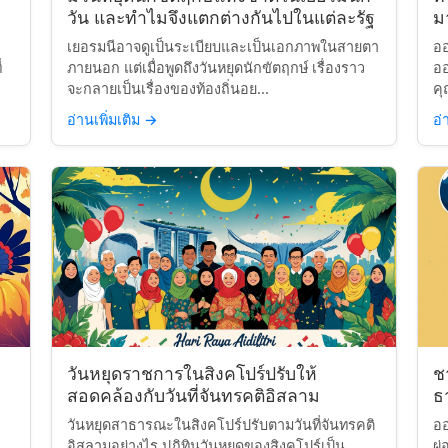
วัน และทำไมจึงแตกต่างกันไปในแต่ละรัฐ
มา
เยอรมนีอาจดูเป็นระเบียบและเป็นเอกภาพในสายตา
ออ
่
ภายนอก แต่เมื่อพูดถึงวันหยุดนักขัตฤกษ์ เรื่องราว
ออ
จะกลายเป็นเรื่องของท้องถิ่นอย...
คุ
อ่านเพิ่มเติม
→
อ่
วันหยุดราชการในสิงคโปร์ปรับให้
ช
สอดคล้องกับวันที่จันทรคติอิสลาม
ธา
วันหยุดสาธารณะในสิงคโปร์ปรับตามวันที่จันทรคติ
ออ
อิสลามอย่างไร ปฏิทินวันหยุดของสิงคโปร์เป็น
ผ่