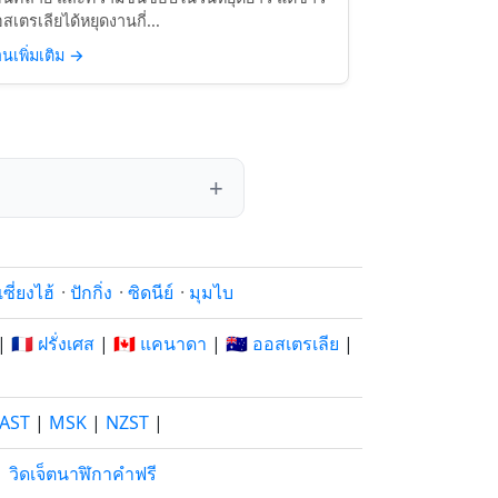
สเตรเลียได้หยุดงานกี่...
านเพิ่มเติม
→
เซี่ยงไฮ้
·
ปักกิ่ง
·
ซิดนีย์
·
มุมไบ
|
🇫🇷 ฝรั่งเศส
|
🇨🇦 แคนาดา
|
🇦🇺 ออสเตรเลีย
|
AST
|
MSK
|
NZST
|
|
วิดเจ็ตนาฬิกาคำฟรี