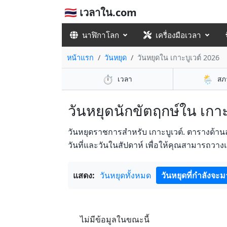
🇹🇭 เวลาใน.com
นาฬิกาโลก
เครื่องมือเวลา
หน้าแรก
วันหยุด
วันหยุดใน เกาะบูเวต์ 2026
⏱️
🌦️
เวลา
สภ
วันหยุดนักขัตฤกษ์ใน เกาะบ
วันหยุดราชการสำหรับ เกาะบูเวต์. ตารางด้า
วันที่และวันในสัปดาห์ เพื่อให้คุณสามารถวา
แสดง:
วันหยุดทั้งหมด
วันหยุดที่กำลังจะม
ไม่มีข้อมูลในขณะนี้