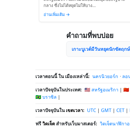
กลาง ซึ่งไม่ได้หยุดไม่ให้บาง...
อ่านเพิ่มเติม
→
คำถามที่พบบ่อย
เกาะบูเวต์มีวันหยุดนักขัตฤกษ์
เวลาตอนนี้ ใน เมืองเหล่านี้:
นครนิวยอร์ก
·
ลอ
เวลาปัจจุบันในประเทศ:
🇺🇸 สหรัฐอเมริกา
|
🇨🇳
🇧🇷 บราซิล
|
เวลาปัจจุบันใน
เขตเวลา
:
UTC
|
GMT
|
CET
|
ฟรี
วิดเจ็ต
สำหรับเว็บมาสเตอร์:
วิดเจ็ตนาฬิกา