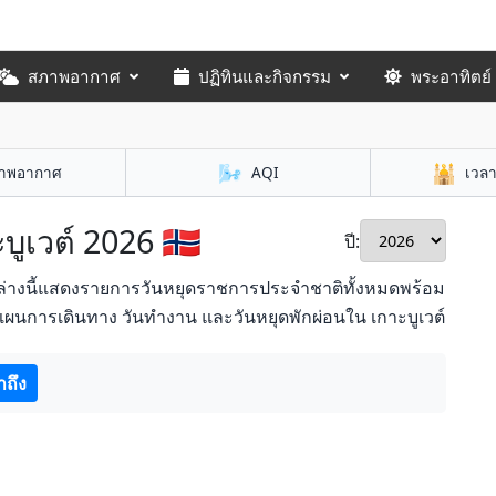
สภาพอากาศ
ปฏิทินและกิจกรรม
พระอาทิตย์
🌬️
🕌
าพอากาศ
AQI
เวล
ูเวต์ 2026 🇧🇻
ปี:
นล่างนี้แสดงรายการวันหยุดราชการประจำชาติทั้งหมดพร้อม
งแผนการเดินทาง วันทำงาน และวันหยุดพักผ่อนใน เกาะบูเวต์
าถึง