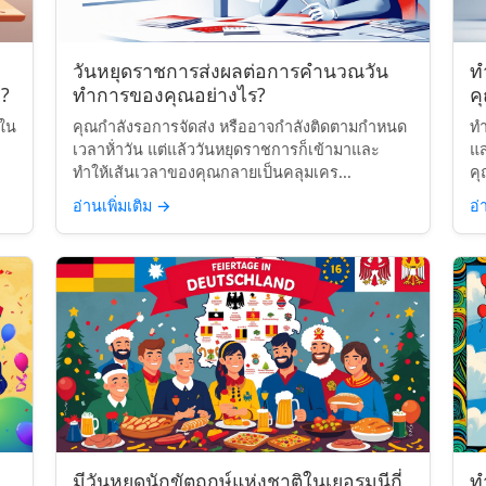
วันหยุดราชการส่งผลต่อการคำนวณวัน
ท
?
ทำการของคุณอย่างไร?
ค
นใน
คุณกำลังรอการจัดส่ง หรืออาจกำลังติดตามกำหนด
ทำ
เวลาห้่าวัน แต่แล้ววันหยุดราชการก็เข้ามาและ
แ
ทำให้เส้นเวลาของคุณกลายเป็นคลุมเคร...
คุ
อ่านเพิ่มเติม
→
อ่
มีวันหยุดนักขัตฤกษ์แห่งชาติในเยอรมนีกี่
ท