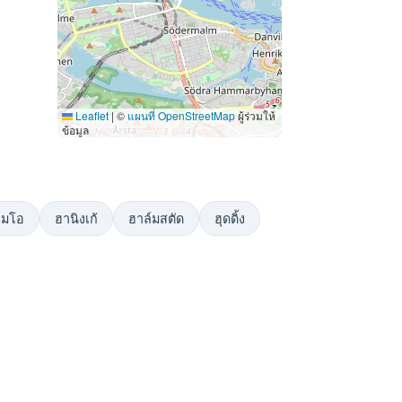
Leaflet
|
©
แผนที่ OpenStreetMap
ผู้ร่วมให้
ข้อมูล
ูเมโอ
ฮานิงเก้
ฮาล์มสตัด
ฮุดดิ้ง