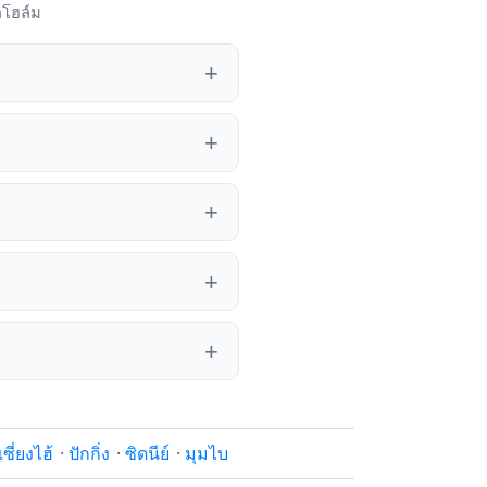
กโฮล์ม
เซี่ยงไฮ้
·
ปักกิ่ง
·
ซิดนีย์
·
มุมไบ