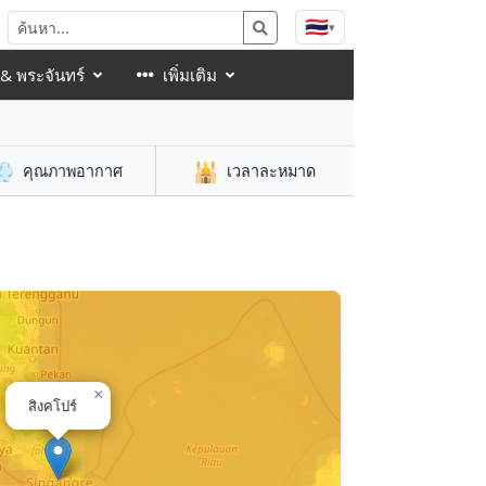
🇹🇭
▾
 & พระจันทร์
เพิ่มเติม
💨
🕌
คุณภาพอากาศ
เวลาละหมาด
×
สิงคโปร์