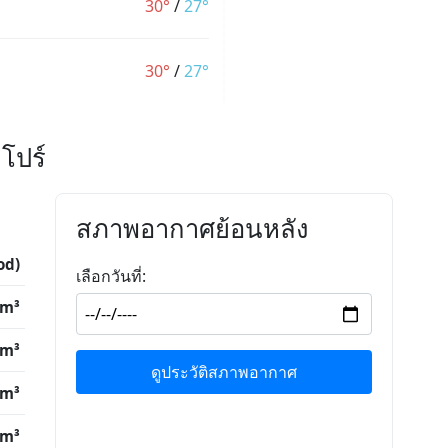
30°
/
27°
30°
/
27°
โปร์
สภาพอากาศย้อนหลัง
od)
เลือกวันที่:
/m³
/m³
ดูประวัติสภาพอากาศ
/m³
/m³