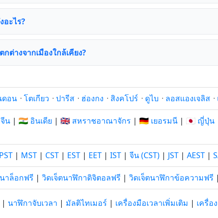
ถึงอะไร?
แตกต่างจากเมืองใกล้เคียง?
นดอน
·
โตเกียว
·
ปารีส
·
ฮ่องกง
·
สิงคโปร์
·
ดูไบ
·
ลอสแองเจลิส
·
 จีน
|
🇮🇳 อินเดีย
|
🇬🇧 สหราชอาณาจักร
|
🇩🇪 เยอรมนี
|
🇯🇵 ญี่ปุ่น
PST
|
MST
|
CST
|
EST
|
EET
|
IST
|
จีน (CST)
|
JST
|
AEST
|
S
อนาล็อกฟรี
|
วิดเจ็ตนาฬิกาดิจิตอลฟรี
|
วิดเจ็ตนาฬิกาข้อความฟรี
|
นาฬิกาจับเวลา
|
มัลติไทเมอร์
|
เครื่องมือเวลาเพิ่มเติม
|
เครื่