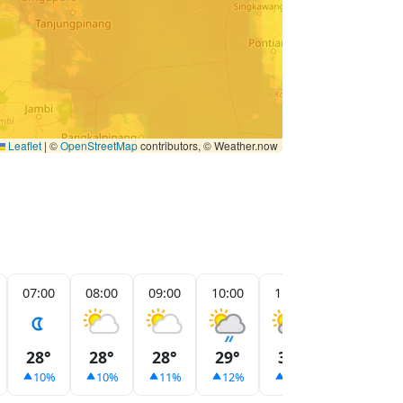
Leaflet
|
©
OpenStreetMap
contributors, © Weather.now
07:00
08:00
09:00
10:00
11:00
12:00
28°
28°
28°
29°
30°
30°
10%
10%
11%
12%
14%
8%