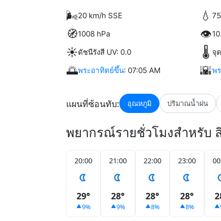
🌬️
💧
20 km/h SSE
75
🧭
👁️
1008 hPa
10
☀️
🌡️
ดัชนีรังสี UV: 0.0
จุ
🌅
🌇
พระอาทิตย์ขึ้น
: 07:05 AM
พร
แผนที่ซ้อนทับ:
อุณหภูมิ
ปริมาณน้ำฝน
พยากรณ์รายชั่วโมงสำหรับ ส
20:00
21:00
22:00
23:00
00
29°
28°
28°
28°
2
9%
9%
8%
8%