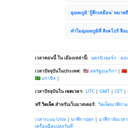
อุณหภูมิ 'รู้สึกเหมือน' หมาย
ทำไมอุณหภูมิที่ สิงคโปร์ จึง
เวลาตอนนี้ ใน เมืองเหล่านี้:
นครนิวยอร์ก
·
ลอ
เวลาปัจจุบันในประเทศ:
🇺🇸 สหรัฐอเมริกา
|
🇨🇳
🇧🇷 บราซิล
|
เวลาปัจจุบันใน
เขตเวลา
:
UTC
|
GMT
|
CET
|
ฟรี
วิดเจ็ต
สำหรับเว็บมาสเตอร์:
วิดเจ็ตนาฬิกา
เวลาระบบ Unix
|
นาฬิกาปลุก
|
นาฬิกาจับเวลา
เครื่องมือแปลงวันที่