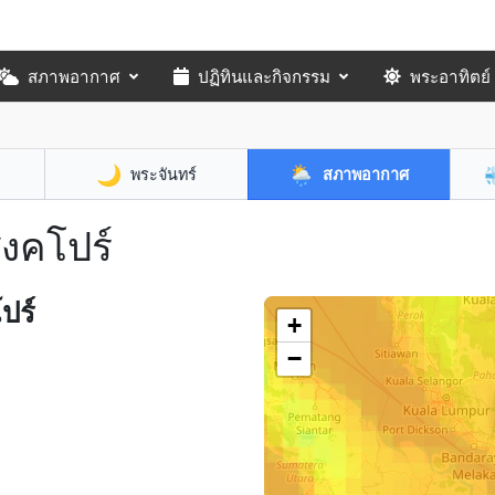
สภาพอากาศ
ปฏิทินและกิจกรรม
พระอาทิตย์
🌙
🌦️
พระจันทร์
สภาพอากาศ
ิงคโปร์
ปร์
+
−