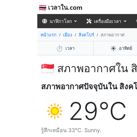
🇹🇭 เวลาใน.com
นาฬิกาโลก
เครื่องมือเวลา
หน้าแรก
เมือง
สิงคโปร์
สภาพอากาศ
⏱️
☀️
เวลา
อาทิตย์
🇸🇬 สภาพอากาศใน ส
สภาพอากาศปัจจุบันใน สิงคโ
29°C
รู้สึกเหมือน 33°C. Sunny.