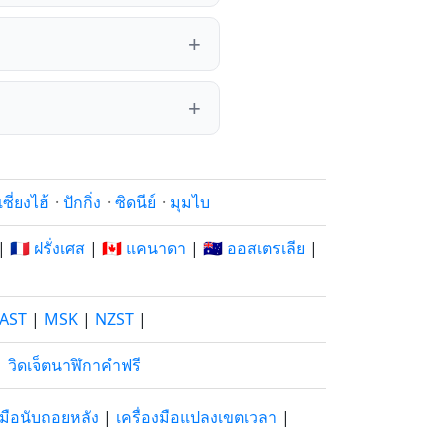
เซี่ยงไฮ้
·
ปักกิ่ง
·
ซิดนีย์
·
มุมไบ
|
🇫🇷 ฝรั่งเศส
|
🇨🇦 แคนาดา
|
🇦🇺 ออสเตรเลีย
|
AST
|
MSK
|
NZST
|
|
วิดเจ็ตนาฬิกาคำฟรี
องมือนับถอยหลัง
|
เครื่องมือแปลงเขตเวลา
|