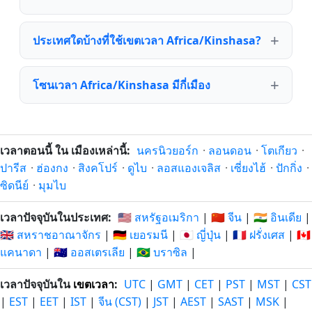
ประเทศใดบ้างที่ใช้เขตเวลา Africa/Kinshasa?
โซนเวลา Africa/Kinshasa มีกี่เมือง
เวลาตอนนี้ ใน เมืองเหล่านี้:
นครนิวยอร์ก
·
ลอนดอน
·
โตเกียว
·
ปารีส
·
ฮ่องกง
·
สิงคโปร์
·
ดูไบ
·
ลอสแองเจลิส
·
เซี่ยงไฮ้
·
ปักกิ่ง
·
ซิดนีย์
·
มุมไบ
เวลาปัจจุบันในประเทศ:
🇺🇸 สหรัฐอเมริกา
|
🇨🇳 จีน
|
🇮🇳 อินเดีย
|
🇬🇧 สหราชอาณาจักร
|
🇩🇪 เยอรมนี
|
🇯🇵 ญี่ปุ่น
|
🇫🇷 ฝรั่งเศส
|
🇨🇦
แคนาดา
|
🇦🇺 ออสเตรเลีย
|
🇧🇷 บราซิล
|
เวลาปัจจุบันใน
เขตเวลา
:
UTC
|
GMT
|
CET
|
PST
|
MST
|
CST
|
EST
|
EET
|
IST
|
จีน (CST)
|
JST
|
AEST
|
SAST
|
MSK
|