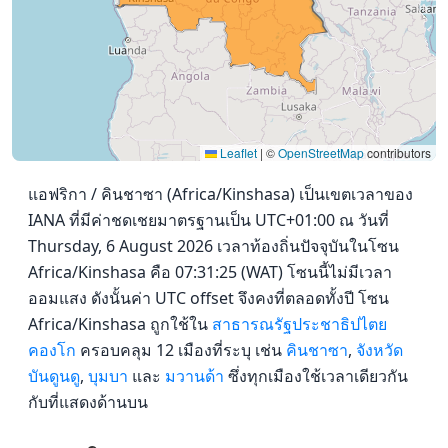
Leaflet
|
©
OpenStreetMap
contributors
แอฟริกา / คินชาซา (Africa/Kinshasa) เป็นเขตเวลาของ
IANA ที่มีค่าชดเชยมาตรฐานเป็น UTC+01:00 ณ วันที่
Thursday, 6 August 2026 เวลาท้องถิ่นปัจจุบันในโซน
Africa/Kinshasa คือ 07:31:25 (WAT) โซนนี้ไม่มีเวลา
ออมแสง ดังนั้นค่า UTC offset จึงคงที่ตลอดทั้งปี โซน
Africa/Kinshasa ถูกใช้ใน
สาธารณรัฐประชาธิปไตย
คองโก
ครอบคลุม 12 เมืองที่ระบุ เช่น
คินชาซา
,
จังหวัด
บันดูนดู
,
บุมบา
และ
มวานด้า
ซึ่งทุกเมืองใช้เวลาเดียวกัน
กับที่แสดงด้านบน