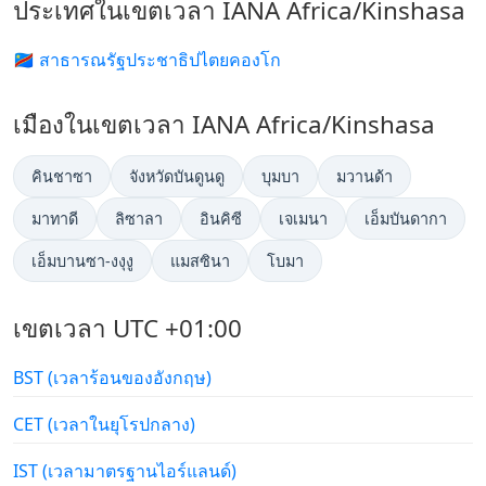
ประเทศในเขตเวลา IANA Africa/Kinshasa
🇨🇩 สาธารณรัฐประชาธิปไตยคองโก
เมืองในเขตเวลา IANA Africa/Kinshasa
คินชาซา
จังหวัดบันดูนดู
บุมบา
มวานด้า
มาทาดี
ลิซาลา
อินคิซี
เจเมนา
เอ็มบันดากา
เอ็มบานซา-งงุงู
แมสซินา
โบมา
เขตเวลา UTC +01:00
BST (เวลาร้อนของอังกฤษ)
CET (เวลาในยุโรปกลาง)
IST (เวลามาตรฐานไอร์แลนด์)