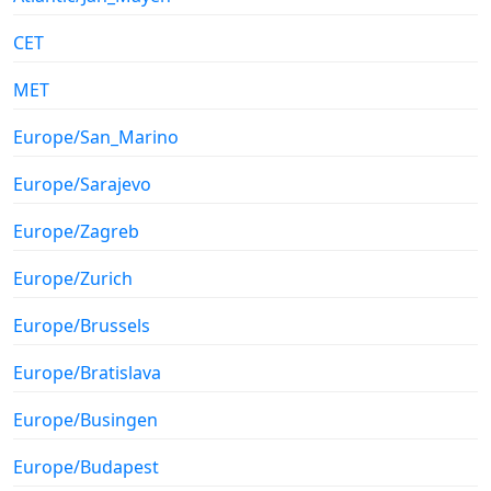
CET
MET
Europe/San_Marino
Europe/Sarajevo
Europe/Zagreb
Europe/Zurich
Europe/Brussels
Europe/Bratislava
Europe/Busingen
Europe/Budapest