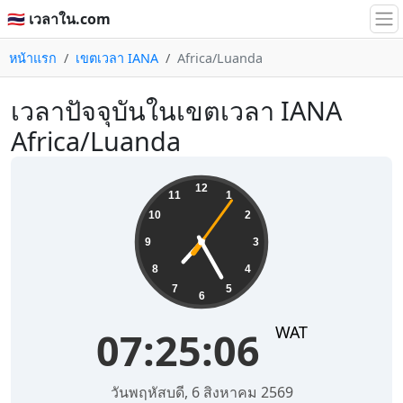
🇹🇭 เวลาใน.com
หน้าแรก
เขตเวลา IANA
Africa/Luanda
เวลาปัจจุบันในเขตเวลา IANA
Africa/Luanda
07:25:07
12
11
1
10
2
9
3
8
4
7
5
6
WAT
07:25:07
วันพฤหัสบดี, 6 สิงหาคม 2569