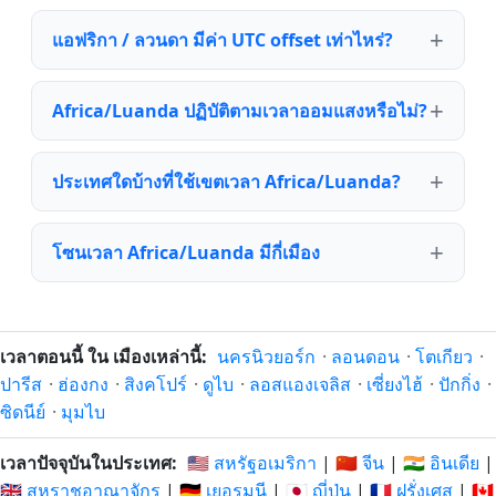
แอฟริกา / ลวนดา มีค่า UTC offset เท่าไหร่?
Africa/Luanda ปฏิบัติตามเวลาออมแสงหรือไม่?
ประเทศใดบ้างที่ใช้เขตเวลา Africa/Luanda?
โซนเวลา Africa/Luanda มีกี่เมือง
เวลาตอนนี้ ใน เมืองเหล่านี้:
นครนิวยอร์ก
·
ลอนดอน
·
โตเกียว
·
ปารีส
·
ฮ่องกง
·
สิงคโปร์
·
ดูไบ
·
ลอสแองเจลิส
·
เซี่ยงไฮ้
·
ปักกิ่ง
·
ซิดนีย์
·
มุมไบ
เวลาปัจจุบันในประเทศ:
🇺🇸 สหรัฐอเมริกา
|
🇨🇳 จีน
|
🇮🇳 อินเดีย
|
🇬🇧 สหราชอาณาจักร
|
🇩🇪 เยอรมนี
|
🇯🇵 ญี่ปุ่น
|
🇫🇷 ฝรั่งเศส
|
🇨🇦