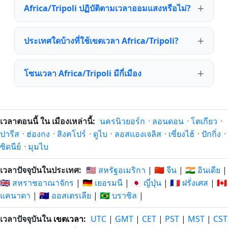
Africa/Tripoli ปฏิบัติตามเวลาออมแสงหรือไม่?
ประเทศใดบ้างที่ใช้เขตเวลา Africa/Tripoli?
โซนเวลา Africa/Tripoli มีกี่เมือง
เวลาตอนนี้ ใน เมืองเหล่านี้:
นครนิวยอร์ก
·
ลอนดอน
·
โตเกียว
·
ปารีส
·
ฮ่องกง
·
สิงคโปร์
·
ดูไบ
·
ลอสแองเจลิส
·
เซี่ยงไฮ้
·
ปักกิ่ง
·
ซิดนีย์
·
มุมไบ
เวลาปัจจุบันในประเทศ:
🇺🇸 สหรัฐอเมริกา
|
🇨🇳 จีน
|
🇮🇳 อินเดีย
|
🇬🇧 สหราชอาณาจักร
|
🇩🇪 เยอรมนี
|
🇯🇵 ญี่ปุ่น
|
🇫🇷 ฝรั่งเศส
|
🇨🇦
แคนาดา
|
🇦🇺 ออสเตรเลีย
|
🇧🇷 บราซิล
|
เวลาปัจจุบันใน
เขตเวลา
:
UTC
|
GMT
|
CET
|
PST
|
MST
|
CST