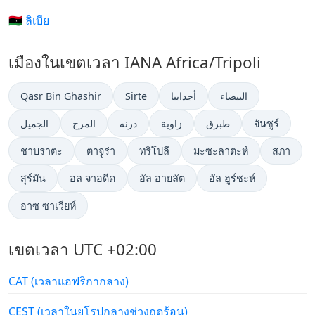
🇱🇾 ลิเบีย
เมืองในเขตเวลา IANA Africa/Tripoli
Qasr Bin Ghashir
Sirte
أجدابيا
البیضاء
الجميل
المرج
درنه
زاوية
طبرق
จันซูร์
ชาบราตะ
ตาจูร่า
ทริโปลี
มะซะลาตะห์
สภา
สุร์มัน
อล จาอดีด
อัล อายลัต
อัล ฮูร์ชะห์
อาซ ซาเวียห์
เขตเวลา UTC +02:00
CAT (เวลาแอฟริกากลาง)
CEST (เวลาในยุโรปกลางช่วงฤดูร้อน)