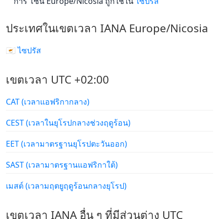
การ โซน Europe/Nicosia ถูกใช้ใน
ไซปรัส
ประเทศในเขตเวลา IANA Europe/Nicosia
🇨🇾 ไซปรัส
เขตเวลา UTC +02:00
CAT (เวลาแอฟริกากลาง)
CEST (เวลาในยุโรปกลางช่วงฤดูร้อน)
EET (เวลามาตรฐานยุโรปตะวันออก)
SAST (เวลามาตรฐานแอฟริกาใต้)
เมสต์ (เวลามฤตยูฤดูร้อนกลางยุโรป)
เขตเวลา IANA อื่น ๆ ที่มีส่วนต่าง UTC