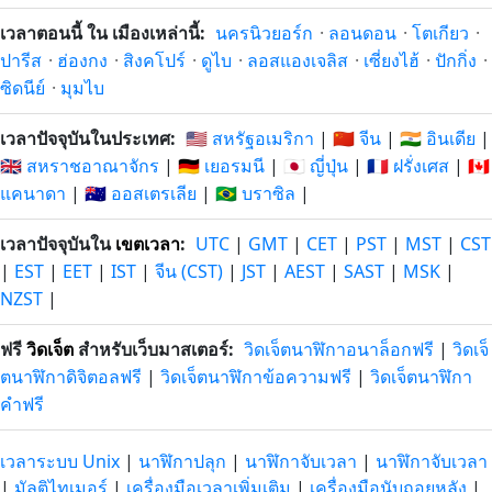
เวลาตอนนี้ ใน เมืองเหล่านี้:
นครนิวยอร์ก
·
ลอนดอน
·
โตเกียว
·
ปารีส
·
ฮ่องกง
·
สิงคโปร์
·
ดูไบ
·
ลอสแองเจลิส
·
เซี่ยงไฮ้
·
ปักกิ่ง
·
ซิดนีย์
·
มุมไบ
เวลาปัจจุบันในประเทศ:
🇺🇸 สหรัฐอเมริกา
|
🇨🇳 จีน
|
🇮🇳 อินเดีย
|
🇬🇧 สหราชอาณาจักร
|
🇩🇪 เยอรมนี
|
🇯🇵 ญี่ปุ่น
|
🇫🇷 ฝรั่งเศส
|
🇨🇦
แคนาดา
|
🇦🇺 ออสเตรเลีย
|
🇧🇷 บราซิล
|
เวลาปัจจุบันใน
เขตเวลา
:
UTC
|
GMT
|
CET
|
PST
|
MST
|
CST
|
EST
|
EET
|
IST
|
จีน (CST)
|
JST
|
AEST
|
SAST
|
MSK
|
NZST
|
ฟรี
วิดเจ็ต
สำหรับเว็บมาสเตอร์:
วิดเจ็ตนาฬิกาอนาล็อกฟรี
|
วิดเจ็
ตนาฬิกาดิจิตอลฟรี
|
วิดเจ็ตนาฬิกาข้อความฟรี
|
วิดเจ็ตนาฬิกา
คำฟรี
เวลาระบบ Unix
|
นาฬิกาปลุก
|
นาฬิกาจับเวลา
|
นาฬิกาจับเวลา
|
มัลติไทเมอร์
|
เครื่องมือเวลาเพิ่มเติม
|
เครื่องมือนับถอยหลัง
|