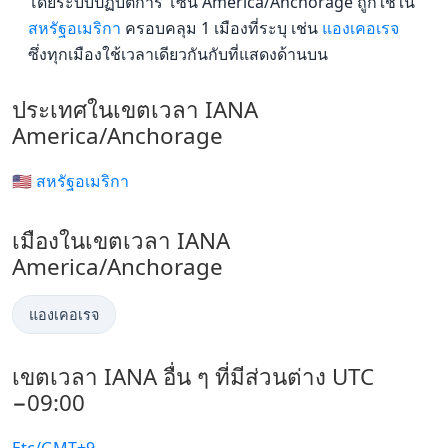
โดยระบบปฏิบัติการ โซน America/Anchorage ถูกใช้ใน
สหรัฐอเมริกา
ครอบคลุม 1 เมืองที่ระบุ เช่น
แองเคอเรจ
ซึ่งทุกเมืองใช้เวลาเดียวกันกับที่แสดงด้านบน
ประเทศในเขตเวลา IANA
America/Anchorage
🇺🇸 สหรัฐอเมริกา
เมืองในเขตเวลา IANA
America/Anchorage
แองเคอเรจ
เขตเวลา IANA อื่น ๆ ที่มีส่วนต่าง UTC
−09:00
Etc/GMT+9