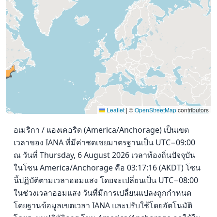
Leaflet
|
©
OpenStreetMap
contributors
อเมริกา / แองเคอริด (America/Anchorage) เป็นเขต
เวลาของ IANA ที่มีค่าชดเชยมาตรฐานเป็น UTC−09:00
ณ วันที่ Thursday, 6 August 2026 เวลาท้องถิ่นปัจจุบัน
ในโซน America/Anchorage คือ 03:17:16 (AKDT) โซน
นี้ปฏิบัติตามเวลาออมแสง โดยจะเปลี่ยนเป็น UTC−08:00
ในช่วงเวลาออมแสง วันที่มีการเปลี่ยนแปลงถูกกำหนด
โดยฐานข้อมูลเขตเวลา IANA และปรับใช้โดยอัตโนมัติ