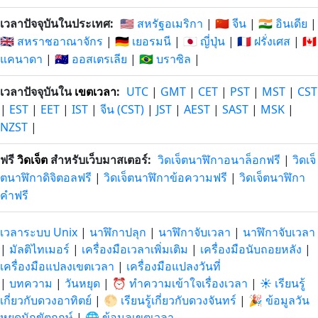
เวลาปัจจุบันในประเทศ:
🇺🇸 สหรัฐอเมริกา
|
🇨🇳 จีน
|
🇮🇳 อินเดีย
|
🇬🇧 สหราชอาณาจักร
|
🇩🇪 เยอรมนี
|
🇯🇵 ญี่ปุ่น
|
🇫🇷 ฝรั่งเศส
|
🇨🇦
แคนาดา
|
🇦🇺 ออสเตรเลีย
|
🇧🇷 บราซิล
|
เวลาปัจจุบันใน
เขตเวลา
:
UTC
|
GMT
|
CET
|
PST
|
MST
|
CST
|
EST
|
EET
|
IST
|
จีน (CST)
|
JST
|
AEST
|
SAST
|
MSK
|
NZST
|
ฟรี
วิดเจ็ต
สำหรับเว็บมาสเตอร์:
วิดเจ็ตนาฬิกาอนาล็อกฟรี
|
วิดเจ็
ตนาฬิกาดิจิตอลฟรี
|
วิดเจ็ตนาฬิกาข้อความฟรี
|
วิดเจ็ตนาฬิกา
คำฟรี
เวลาระบบ Unix
|
นาฬิกาปลุก
|
นาฬิกาจับเวลา
|
นาฬิกาจับเวลา
|
มัลติไทเมอร์
|
เครื่องมือเวลาเพิ่มเติม
|
เครื่องมือนับถอยหลัง
|
เครื่องมือแปลงเขตเวลา
|
เครื่องมือแปลงวันที่
|
บทความ
|
วันหยุด
|
⏰ ทำความเข้าใจเรื่องเวลา
|
☀️ เรียนรู้
เกี่ยวกับดวงอาทิตย์
|
🌕 เรียนรู้เกี่ยวกับดวงจันทร์
|
🎉 ข้อมูลวัน
หยุดนักขัตฤกษ์
|
🌐 ข้อมูลเขตเวลา