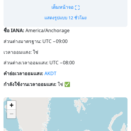
⛶
เต็มหน้าจอ
แสดงรูปแบบ 12 ชั่วโมง
ชื่อ IANA:
America/Anchorage
ส่วนต่างมาตรฐาน: UTC −09:00
เวลาออมแสง: ใช่
ส่วนต่างเวลาออมแสง: UTC −08:00
คำย่อเวลาออมแสง:
AKDT
กำลังใช้งานเวลาออมแสง:
ใช่
✅
+
−