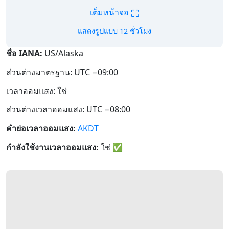
⛶
เต็มหน้าจอ
แสดงรูปแบบ 12 ชั่วโมง
ชื่อ IANA:
US/Alaska
ส่วนต่างมาตรฐาน: UTC −09:00
เวลาออมแสง: ใช่
ส่วนต่างเวลาออมแสง: UTC −08:00
คำย่อเวลาออมแสง:
AKDT
กำลังใช้งานเวลาออมแสง:
ใช่
✅