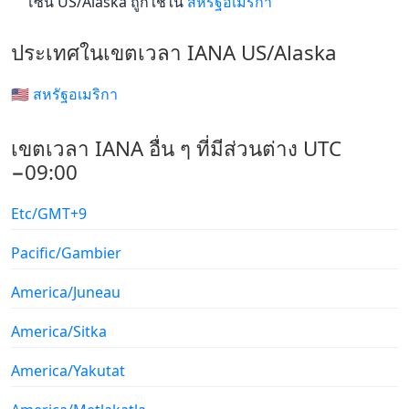
โซน US/Alaska ถูกใช้ใน
สหรัฐอเมริกา
ประเทศในเขตเวลา IANA US/Alaska
🇺🇸 สหรัฐอเมริกา
เขตเวลา IANA อื่น ๆ ที่มีส่วนต่าง UTC
−09:00
Etc/GMT+9
Pacific/Gambier
America/Juneau
America/Sitka
America/Yakutat