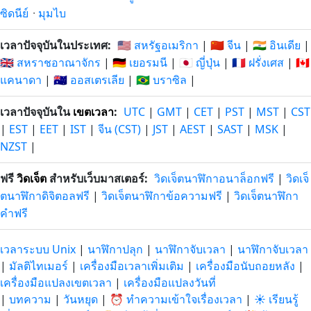
ซิดนีย์
·
มุมไบ
เวลาปัจจุบันในประเทศ:
🇺🇸 สหรัฐอเมริกา
|
🇨🇳 จีน
|
🇮🇳 อินเดีย
|
🇬🇧 สหราชอาณาจักร
|
🇩🇪 เยอรมนี
|
🇯🇵 ญี่ปุ่น
|
🇫🇷 ฝรั่งเศส
|
🇨🇦
แคนาดา
|
🇦🇺 ออสเตรเลีย
|
🇧🇷 บราซิล
|
เวลาปัจจุบันใน
เขตเวลา
:
UTC
|
GMT
|
CET
|
PST
|
MST
|
CST
|
EST
|
EET
|
IST
|
จีน (CST)
|
JST
|
AEST
|
SAST
|
MSK
|
NZST
|
ฟรี
วิดเจ็ต
สำหรับเว็บมาสเตอร์:
วิดเจ็ตนาฬิกาอนาล็อกฟรี
|
วิดเจ็
ตนาฬิกาดิจิตอลฟรี
|
วิดเจ็ตนาฬิกาข้อความฟรี
|
วิดเจ็ตนาฬิกา
คำฟรี
เวลาระบบ Unix
|
นาฬิกาปลุก
|
นาฬิกาจับเวลา
|
นาฬิกาจับเวลา
|
มัลติไทเมอร์
|
เครื่องมือเวลาเพิ่มเติม
|
เครื่องมือนับถอยหลัง
|
เครื่องมือแปลงเขตเวลา
|
เครื่องมือแปลงวันที่
|
บทความ
|
วันหยุด
|
⏰ ทำความเข้าใจเรื่องเวลา
|
☀️ เรียนรู้