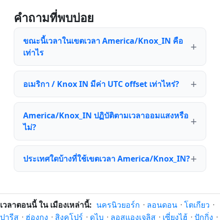
คำถามที่พบบ่อย
ขณะนี้เวลาในเขตเวลา America/Knox_IN คือ
เท่าไร
อเมริกา / Knox IN มีค่า UTC offset เท่าไหร่?
America/Knox_IN ปฏิบัติตามเวลาออมแสงหรือ
ไม่?
ประเทศใดบ้างที่ใช้เขตเวลา America/Knox_IN?
เวลาตอนนี้ ใน เมืองเหล่านี้:
นครนิวยอร์ก
·
ลอนดอน
·
โตเกียว
·
ปารีส
·
ฮ่องกง
·
สิงคโปร์
·
ดูไบ
·
ลอสแองเจลิส
·
เซี่ยงไฮ้
·
ปักกิ่ง
·