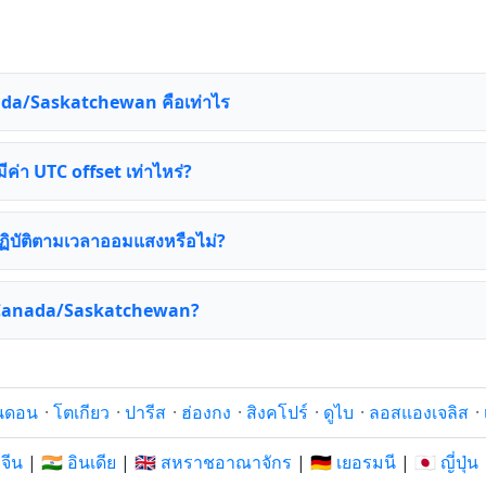
ada/Saskatchewan คือเท่าไร
่า UTC offset เท่าไหร่?
บัติตามเวลาออมแสงหรือไม่?
า Canada/Saskatchewan?
นดอน
·
โตเกียว
·
ปารีส
·
ฮ่องกง
·
สิงคโปร์
·
ดูไบ
·
ลอสแองเจลิส
·
 จีน
|
🇮🇳 อินเดีย
|
🇬🇧 สหราชอาณาจักร
|
🇩🇪 เยอรมนี
|
🇯🇵 ญี่ปุ่น