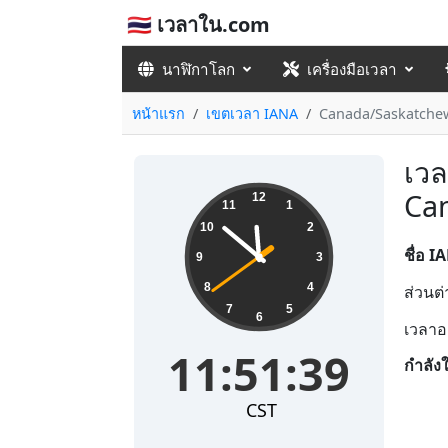
🇹🇭 เวลาใน.com
นาฬิกาโลก
เครื่องมือเวลา
หน้าแรก
เขตเวลา IANA
Canada/Saskatche
เวล
11:51:39
Ca
12
11
1
10
2
ชื่อ I
9
3
8
4
ส่วนต
7
5
6
เวลาอ
11:51:39
กำลัง
CST