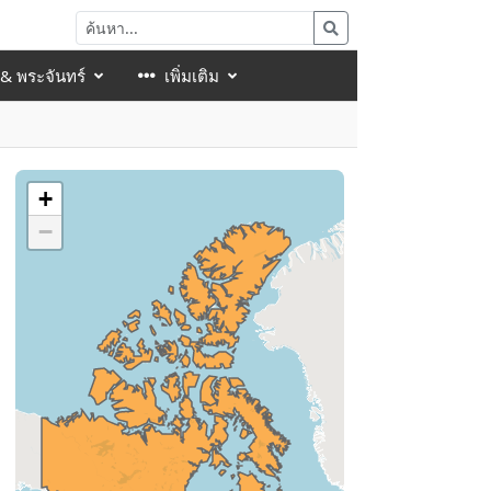
 & พระจันทร์
เพิ่มเติม
+
−