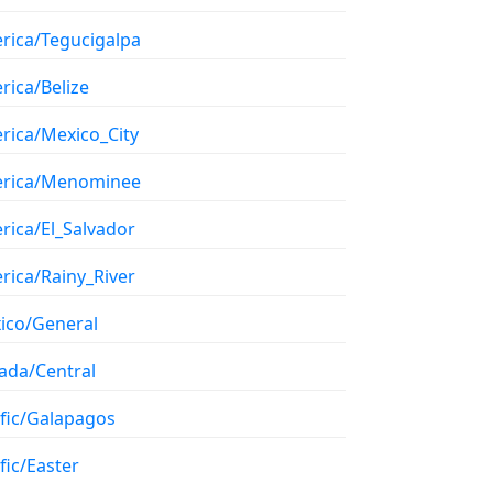
rica/Tegucigalpa
rica/Belize
rica/Mexico_City
rica/Menominee
rica/El_Salvador
rica/Rainy_River
ico/General
ada/Central
ific/Galapagos
fic/Easter