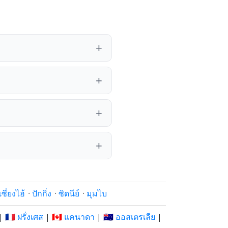
เซี่ยงไฮ้
·
ปักกิ่ง
·
ซิดนีย์
·
มุมไบ
|
🇫🇷 ฝรั่งเศส
|
🇨🇦 แคนาดา
|
🇦🇺 ออสเตรเลีย
|