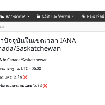
สภาพอากาศ
ปฏิทินและกิจกรรม
พระอาทิตย์
wan
าปัจจุบันในเขตเวลา IANA
nada/Saskatchewan
ANA:
Canada/Saskatchewan
่างมาตรฐาน: UTC −06:00
อมแสง: ไม่ใช่ ❌
ใช้งานเวลาออมแสง:
ไม่ใช่
❌