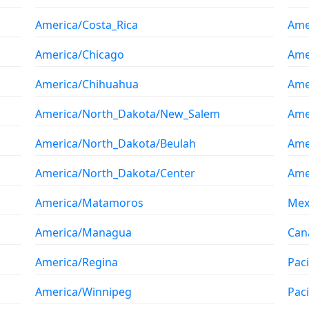
America/Costa_Rica
Ame
America/Chicago
Ame
America/Chihuahua
Ame
America/North_Dakota/New_Salem
Ame
America/North_Dakota/Beulah
Ame
America/North_Dakota/Center
Ame
America/Matamoros
Mex
America/Managua
Can
America/Regina
Pac
America/Winnipeg
Paci