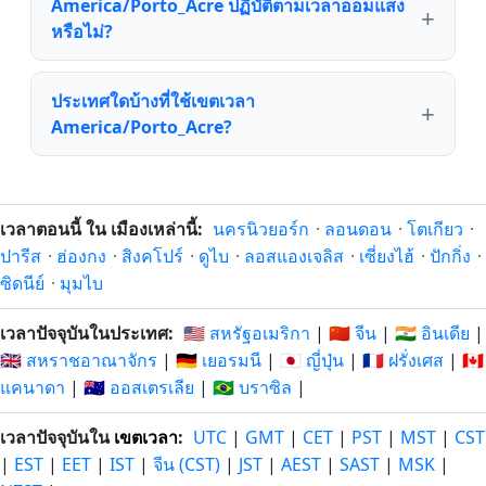
America/Porto_Acre ปฏิบัติตามเวลาออมแสง
หรือไม่?
ประเทศใดบ้างที่ใช้เขตเวลา
America/Porto_Acre?
เวลาตอนนี้ ใน เมืองเหล่านี้:
นครนิวยอร์ก
·
ลอนดอน
·
โตเกียว
·
ปารีส
·
ฮ่องกง
·
สิงคโปร์
·
ดูไบ
·
ลอสแองเจลิส
·
เซี่ยงไฮ้
·
ปักกิ่ง
·
ซิดนีย์
·
มุมไบ
เวลาปัจจุบันในประเทศ:
🇺🇸 สหรัฐอเมริกา
|
🇨🇳 จีน
|
🇮🇳 อินเดีย
|
🇬🇧 สหราชอาณาจักร
|
🇩🇪 เยอรมนี
|
🇯🇵 ญี่ปุ่น
|
🇫🇷 ฝรั่งเศส
|
🇨🇦
แคนาดา
|
🇦🇺 ออสเตรเลีย
|
🇧🇷 บราซิล
|
เวลาปัจจุบันใน
เขตเวลา
:
UTC
|
GMT
|
CET
|
PST
|
MST
|
CST
|
EST
|
EET
|
IST
|
จีน (CST)
|
JST
|
AEST
|
SAST
|
MSK
|