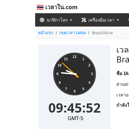
🇹🇭 เวลาใน.com
นาฬิกาโลก
เครื่องมือเวลา
หน้าแรก
เขตเวลา IANA
Brazil/Acre
เวล
09:45:52
Bra
12
11
1
10
2
ชื่อ I
9
3
8
4
ส่วนต
7
5
6
เวลาอ
09:45:52
กำลัง
GMT-5