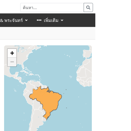
 & พระจันทร์
เพิ่มเติม
+
−