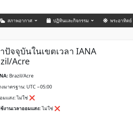
สภาพอากาศ
ปฏิทินและกิจกรรม
พระอาทิตย์
าปัจจุบันในเขตเวลา IANA
zil/Acre
ANA:
Brazil/Acre
่างมาตรฐาน: UTC −05:00
อมแสง: ไม่ใช่ ❌
ใช้งานเวลาออมแสง:
ไม่ใช่
❌