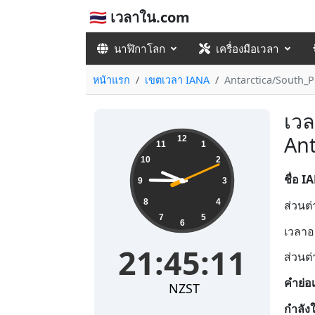
🇹🇭 เวลาใน.com
นาฬิกาโลก
เครื่องมือเวลา
หน้าแรก
เขตเวลา IANA
Antarctica/South_P
เวล
21:45:12
Ant
12
11
1
10
2
ชื่อ I
9
3
8
4
ส่วนต
7
5
6
เวลาอ
21:45:12
ส่วนต
คำย่อ
NZST
กำลัง