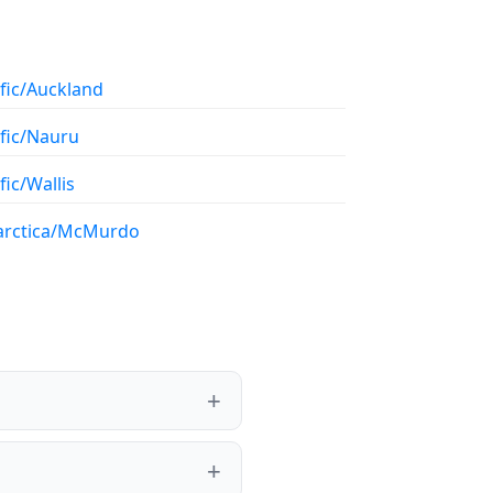
fic/Auckland
ific/Nauru
fic/Wallis
arctica/McMurdo