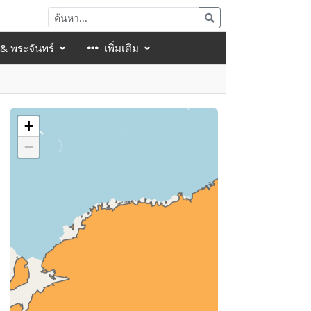
 & พระจันทร์
เพิ่มเติม
+
−