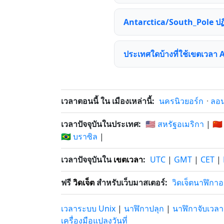
Antarctica/South_Pole ปฏ
ประเทศใดบ้างที่ใช้เขตเวลา
เวลาตอนนี้ ใน เมืองเหล่านี้:
นครนิวยอร์ก
·
ลอ
เวลาปัจจุบันในประเทศ:
🇺🇸 สหรัฐอเมริกา
|
🇨🇳
🇧🇷 บราซิล
|
เวลาปัจจุบันใน
เขตเวลา
:
UTC
|
GMT
|
CET
|
ฟรี
วิดเจ็ต
สำหรับเว็บมาสเตอร์:
วิดเจ็ตนาฬิกา
เวลาระบบ Unix
|
นาฬิกาปลุก
|
นาฬิกาจับเวลา
เครื่องมือแปลงวันที่