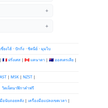
เซี่ยงไฮ้
·
ปักกิ่ง
·
ซิดนีย์
·
มุมไบ
|
🇫🇷 ฝรั่งเศส
|
🇨🇦 แคนาดา
|
🇦🇺 ออสเตรเลีย
|
AST
|
MSK
|
NZST
|
|
วิดเจ็ตนาฬิกาคำฟรี
องมือนับถอยหลัง
|
เครื่องมือแปลงเขตเวลา
|