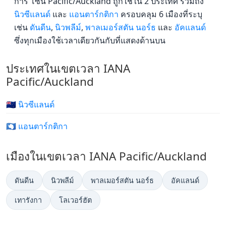
การ โซน Pacific/Auckland ถูกใช้ใน 2 ประเทศ รวมถึง
นิวซีแลนด์
และ
แอนตาร์กติกา
ครอบคลุม 6 เมืองที่ระบุ
เช่น
ดันดีน
,
นิวพลีม์
,
พาลเมอร์สตัน นอร์ธ
และ
อัคแลนด์
ซึ่งทุกเมืองใช้เวลาเดียวกันกับที่แสดงด้านบน
ประเทศในเขตเวลา IANA
Pacific/Auckland
🇳🇿 นิวซีแลนด์
🇦🇶 แอนตาร์กติกา
เมืองในเขตเวลา IANA Pacific/Auckland
ดันดีน
นิวพลีม์
พาลเมอร์สตัน นอร์ธ
อัคแลนด์
เทารังกา
โลเวอร์ฮัต