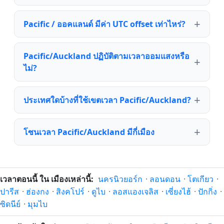
Pacific / ออคแลนด์ มีค่า UTC offset เท่าไหร่?
Pacific/Auckland ปฏิบัติตามเวลาออมแสงหรือ
ไม่?
ประเทศใดบ้างที่ใช้เขตเวลา Pacific/Auckland?
โซนเวลา Pacific/Auckland มีกี่เมือง
เวลาตอนนี้ ใน เมืองเหล่านี้:
นครนิวยอร์ก
·
ลอนดอน
·
โตเกียว
·
ปารีส
·
ฮ่องกง
·
สิงคโปร์
·
ดูไบ
·
ลอสแองเจลิส
·
เซี่ยงไฮ้
·
ปักกิ่ง
·
ซิดนีย์
·
มุมไบ