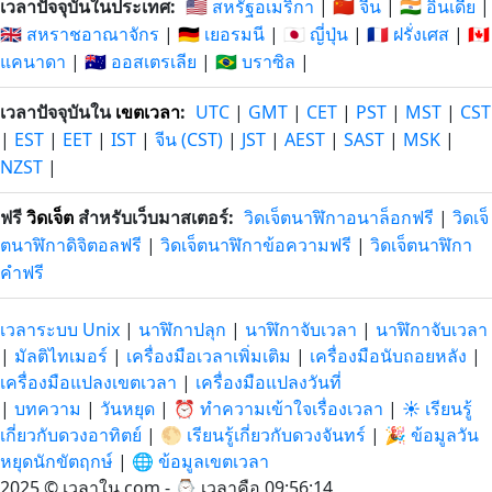
เวลาปัจจุบันในประเทศ:
🇺🇸 สหรัฐอเมริกา
|
🇨🇳 จีน
|
🇮🇳 อินเดีย
|
🇬🇧 สหราชอาณาจักร
|
🇩🇪 เยอรมนี
|
🇯🇵 ญี่ปุ่น
|
🇫🇷 ฝรั่งเศส
|
🇨🇦
แคนาดา
|
🇦🇺 ออสเตรเลีย
|
🇧🇷 บราซิล
|
เวลาปัจจุบันใน
เขตเวลา
:
UTC
|
GMT
|
CET
|
PST
|
MST
|
CST
|
EST
|
EET
|
IST
|
จีน (CST)
|
JST
|
AEST
|
SAST
|
MSK
|
NZST
|
ฟรี
วิดเจ็ต
สำหรับเว็บมาสเตอร์:
วิดเจ็ตนาฬิกาอนาล็อกฟรี
|
วิดเจ็
ตนาฬิกาดิจิตอลฟรี
|
วิดเจ็ตนาฬิกาข้อความฟรี
|
วิดเจ็ตนาฬิกา
คำฟรี
เวลาระบบ Unix
|
นาฬิกาปลุก
|
นาฬิกาจับเวลา
|
นาฬิกาจับเวลา
|
มัลติไทเมอร์
|
เครื่องมือเวลาเพิ่มเติม
|
เครื่องมือนับถอยหลัง
|
เครื่องมือแปลงเขตเวลา
|
เครื่องมือแปลงวันที่
|
บทความ
|
วันหยุด
|
⏰ ทำความเข้าใจเรื่องเวลา
|
☀️ เรียนรู้
เกี่ยวกับดวงอาทิตย์
|
🌕 เรียนรู้เกี่ยวกับดวงจันทร์
|
🎉 ข้อมูลวัน
หยุดนักขัตฤกษ์
|
🌐 ข้อมูลเขตเวลา
2025 © เวลาใน.com - ⌚
เวลาคือ 09:56:15