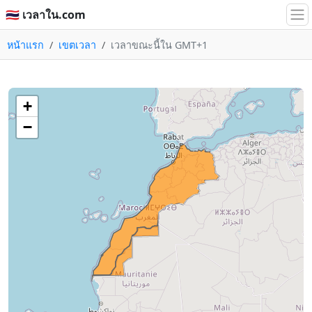
🇹🇭 เวลาใน.com
หน้าแรก
เขตเวลา
เวลาขณะนี้ใน GMT+1
+
−