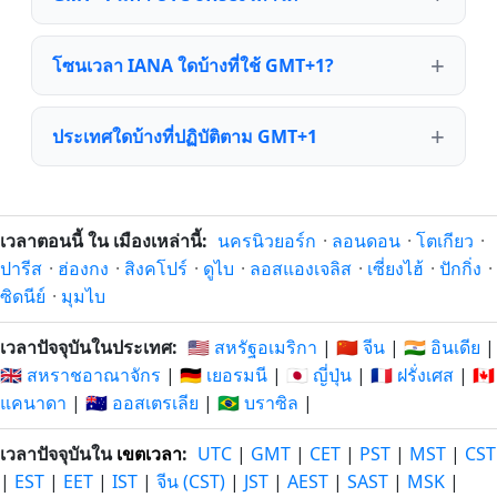
โซนเวลา IANA ใดบ้างที่ใช้ GMT+1?
ประเทศใดบ้างที่ปฏิบัติตาม GMT+1
เวลาตอนนี้ ใน เมืองเหล่านี้:
นครนิวยอร์ก
·
ลอนดอน
·
โตเกียว
·
ปารีส
·
ฮ่องกง
·
สิงคโปร์
·
ดูไบ
·
ลอสแองเจลิส
·
เซี่ยงไฮ้
·
ปักกิ่ง
·
ซิดนีย์
·
มุมไบ
เวลาปัจจุบันในประเทศ:
🇺🇸 สหรัฐอเมริกา
|
🇨🇳 จีน
|
🇮🇳 อินเดีย
|
🇬🇧 สหราชอาณาจักร
|
🇩🇪 เยอรมนี
|
🇯🇵 ญี่ปุ่น
|
🇫🇷 ฝรั่งเศส
|
🇨🇦
แคนาดา
|
🇦🇺 ออสเตรเลีย
|
🇧🇷 บราซิล
|
เวลาปัจจุบันใน
เขตเวลา
:
UTC
|
GMT
|
CET
|
PST
|
MST
|
CST
|
EST
|
EET
|
IST
|
จีน (CST)
|
JST
|
AEST
|
SAST
|
MSK
|