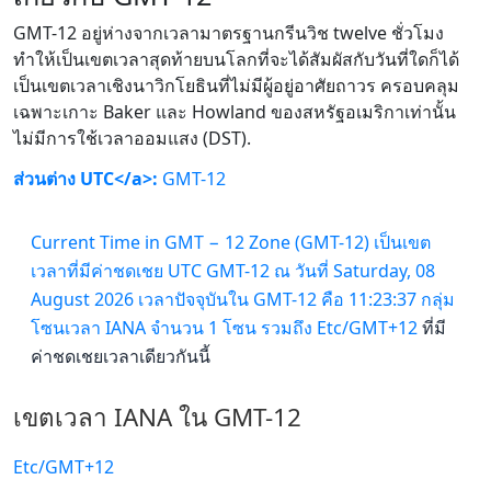
GMT-12 อยู่ห่างจากเวลามาตรฐานกรีนวิช twelve ชั่วโมง
ทำให้เป็นเขตเวลาสุดท้ายบนโลกที่จะได้สัมผัสกับวันที่ใดก็ได้
เป็นเขตเวลาเชิงนาวิกโยธินที่ไม่มีผู้อยู่อาศัยถาวร ครอบคลุม
เฉพาะเกาะ Baker และ Howland ของสหรัฐอเมริกาเท่านั้น
ไม่มีการใช้เวลาออมแสง (DST).
ส่วนต่าง UTC</a>:
GMT-12
Current Time in GMT − 12 Zone (GMT-12) เป็นเขต
เวลาที่มีค่าชดเชย UTC GMT-12 ณ วันที่ Saturday, 08
August 2026 เวลาปัจจุบันใน GMT-12 คือ 11:23:37 กลุ่ม
โซนเวลา IANA จำนวน 1 โซน รวมถึง
Etc/GMT+12
ที่มี
ค่าชดเชยเวลาเดียวกันนี้
เขตเวลา IANA ใน GMT-12
Etc/GMT+12