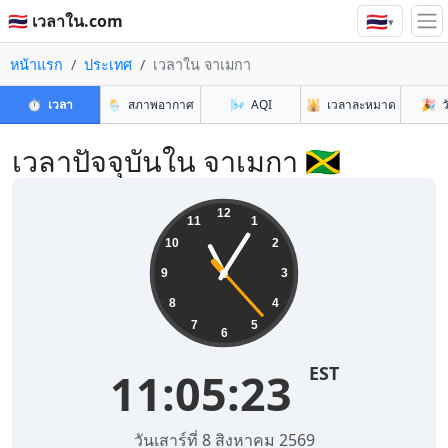
🇹🇭
🇹🇭 เวลาใน.com
▾
หน้าแรก
ประเทศ
เวลาใน จาเมกา
⏱️
เวลา
🌦️
สภาพอากาศ
🌬️
AQI
🕌
เวลาละหมาด
🎉
ว
เวลาปัจจุบันใน จาเมกา 🇯🇲
12
11
1
10
2
9
3
8
4
7
5
6
EST
11:05:23
วันเสาร์ที่ 8 สิงหาคม 2569