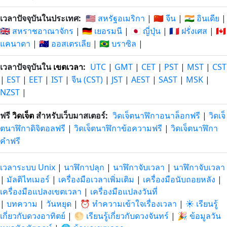
เวลาปัจจุบันในประเทศ:
🇺🇸 สหรัฐอเมริกา
|
🇨🇳 จีน
|
🇮🇳 อินเดีย
|
🇬🇧 สหราชอาณาจักร
|
🇩🇪 เยอรมนี
|
🇯🇵 ญี่ปุ่น
|
🇫🇷 ฝรั่งเศส
|
🇨🇦
แคนาดา
|
🇦🇺 ออสเตรเลีย
|
🇧🇷 บราซิล
|
เวลาปัจจุบันใน
เขตเวลา
:
UTC
|
GMT
|
CET
|
PST
|
MST
|
CST
|
EST
|
EET
|
IST
|
จีน (CST)
|
JST
|
AEST
|
SAST
|
MSK
|
NZST
|
ฟรี
วิดเจ็ต
สำหรับเว็บมาสเตอร์:
วิดเจ็ตนาฬิกาอนาล็อกฟรี
|
วิดเจ็
ตนาฬิกาดิจิตอลฟรี
|
วิดเจ็ตนาฬิกาข้อความฟรี
|
วิดเจ็ตนาฬิกา
คำฟรี
เวลาระบบ Unix
|
นาฬิกาปลุก
|
นาฬิกาจับเวลา
|
นาฬิกาจับเวลา
|
มัลติไทเมอร์
|
เครื่องมือเวลาเพิ่มเติม
|
เครื่องมือนับถอยหลัง
|
เครื่องมือแปลงเขตเวลา
|
เครื่องมือแปลงวันที่
|
บทความ
|
วันหยุด
|
⏰ ทำความเข้าใจเรื่องเวลา
|
☀️ เรียนรู้
เกี่ยวกับดวงอาทิตย์
|
🌕 เรียนรู้เกี่ยวกับดวงจันทร์
|
🎉 ข้อมูลวัน