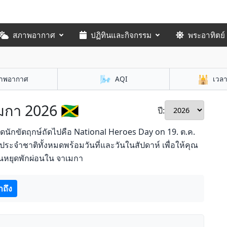
สภาพอากาศ
ปฏิทินและกิจกรรม
พระอาทิตย์
🌬️
🕌
าพอากาศ
AQI
เวล
กา 2026 🇯🇲
ปี:
ุดนักขัตฤกษ์ถัดไปคือ National Heroes Day on 19. ต.ค.
ะจำชาติทั้งหมดพร้อมวันที่และวันในสัปดาห์ เพื่อให้คุณ
หยุดพักผ่อนใน จาเมกา
าถึง