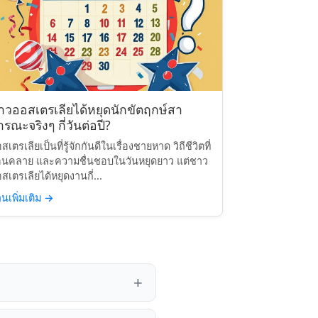
าวออสเตรเลียได้หยุดนักขัตฤกษ์สา
รณะจริงๆ กี่วันต่อปี?
สเตรเลียเป็นที่รู้จักกันดีในเรื่องชายหาด วิถีชีวิตที่
อนคลาย และความชื่นชอบในวันหยุดยาว แต่ชาว
สเตรเลียได้หยุดงานกี่...
านเพิ่มเติม
→