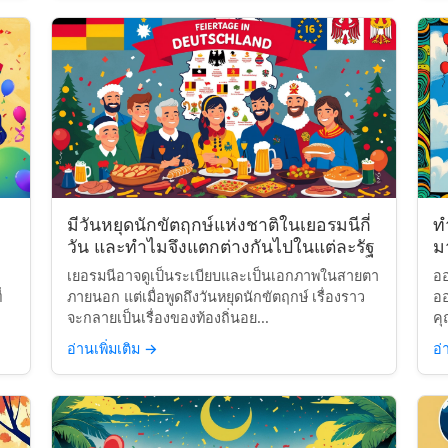
มีวันหยุดนักขัตฤกษ์แห่งชาติในเยอรมนีกี่
ท
วัน และทำไมจึงแตกต่างกันไปในแต่ละรัฐ
มา
เยอรมนีอาจดูเป็นระเบียบและเป็นเอกภาพในสายตา
ออ
่
ภายนอก แต่เมื่อพูดถึงวันหยุดนักขัตฤกษ์ เรื่องราว
ออ
จะกลายเป็นเรื่องของท้องถิ่นอย...
คุ
อ่านเพิ่มเติม
→
อ่