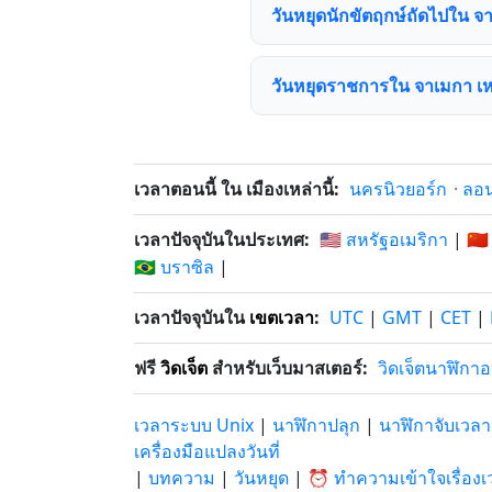
วันหยุดนักขัตฤกษ์ถัดไปใน จ
วันหยุดราชการใน จาเมกา เหม
เวลาตอนนี้ ใน เมืองเหล่านี้:
นครนิวยอร์ก
·
ลอ
เวลาปัจจุบันในประเทศ:
🇺🇸 สหรัฐอเมริกา
|
🇨🇳
🇧🇷 บราซิล
|
เวลาปัจจุบันใน
เขตเวลา
:
UTC
|
GMT
|
CET
|
ฟรี
วิดเจ็ต
สำหรับเว็บมาสเตอร์:
วิดเจ็ตนาฬิกา
เวลาระบบ Unix
|
นาฬิกาปลุก
|
นาฬิกาจับเวลา
เครื่องมือแปลงวันที่
|
บทความ
|
วันหยุด
|
⏰ ทำความเข้าใจเรื่องเ