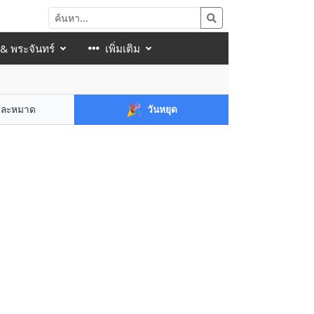
 & พระจันทร์
เพิ่มเติม
🎉
าละหมาด
วันหยุด