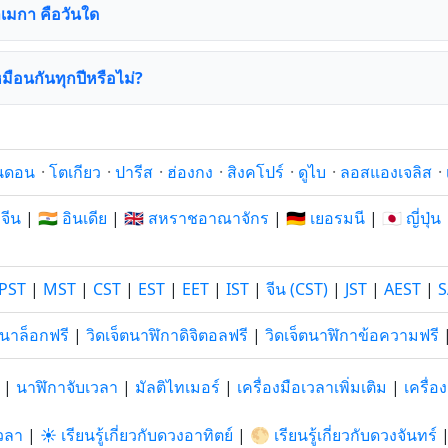
าเมกา คือวันใด
ือนกันทุกปีหรือไม่?
นดอน
·
โตเกียว
·
ปารีส
·
ฮ่องกง
·
สิงคโปร์
·
ดูไบ
·
ลอสแองเจลิส
·
 จีน
|
🇮🇳 อินเดีย
|
🇬🇧 สหราชอาณาจักร
|
🇩🇪 เยอรมนี
|
🇯🇵 ญี่ปุ่น
PST
|
MST
|
CST
|
EST
|
EET
|
IST
|
จีน (CST)
|
JST
|
AEST
|
S
อนาล็อกฟรี
|
วิดเจ็ตนาฬิกาดิจิตอลฟรี
|
วิดเจ็ตนาฬิกาข้อความฟรี
|
นาฬิกาจับเวลา
|
มัลติไทเมอร์
|
เครื่องมือเวลาเพิ่มเติม
|
เครื่
วลา
|
☀️ เรียนรู้เกี่ยวกับดวงอาทิตย์
|
🌕 เรียนรู้เกี่ยวกับดวงจันทร์