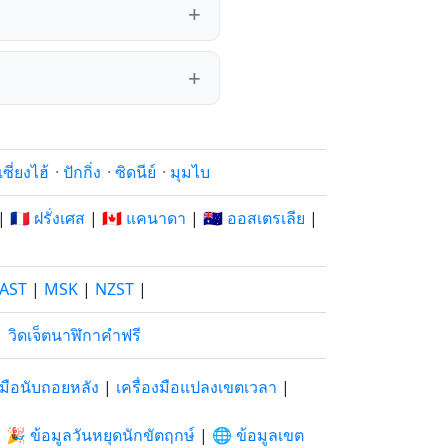
เซี่ยงไฮ้
·
ปักกิ่ง
·
ซิดนีย์
·
มุมไบ
|
🇫🇷 ฝรั่งเศส
|
🇨🇦 แคนาดา
|
🇦🇺 ออสเตรเลีย
|
AST
|
MSK
|
NZST
|
|
วิดเจ็ตนาฬิกาคำฟรี
องมือนับถอยหลัง
|
เครื่องมือแปลงเขตเวลา
|
|
🎉 ข้อมูลวันหยุดนักขัตฤกษ์
|
🌐 ข้อมูลเขต