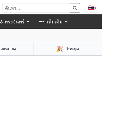
🇹🇭
▾
 & พระจันทร์
เพิ่มเติม
🎉
าละหมาด
วันหยุด