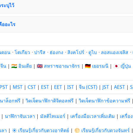
กระบุไว้
คืออะไร
นดอน
·
โตเกียว
·
ปารีส
·
ฮ่องกง
·
สิงคโปร์
·
ดูไบ
·
ลอสแองเจลิส
·
 จีน
|
🇮🇳 อินเดีย
|
🇬🇧 สหราชอาณาจักร
|
🇩🇪 เยอรมนี
|
🇯🇵 ญี่ปุ่น
PST
|
MST
|
CST
|
EST
|
EET
|
IST
|
จีน (CST)
|
JST
|
AEST
|
S
อนาล็อกฟรี
|
วิดเจ็ตนาฬิกาดิจิตอลฟรี
|
วิดเจ็ตนาฬิกาข้อความฟรี
|
นาฬิกาจับเวลา
|
มัลติไทเมอร์
|
เครื่องมือเวลาเพิ่มเติม
|
เครื่
วลา
|
☀️ เรียนรู้เกี่ยวกับดวงอาทิตย์
|
🌕 เรียนรู้เกี่ยวกับดวงจันทร์