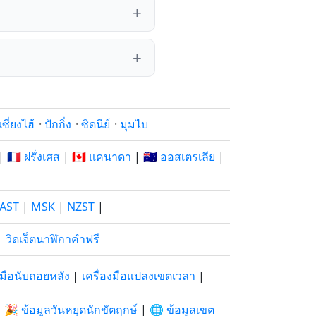
เซี่ยงไฮ้
·
ปักกิ่ง
·
ซิดนีย์
·
มุมไบ
|
🇫🇷 ฝรั่งเศส
|
🇨🇦 แคนาดา
|
🇦🇺 ออสเตรเลีย
|
AST
|
MSK
|
NZST
|
|
วิดเจ็ตนาฬิกาคำฟรี
องมือนับถอยหลัง
|
เครื่องมือแปลงเขตเวลา
|
|
🎉 ข้อมูลวันหยุดนักขัตฤกษ์
|
🌐 ข้อมูลเขต