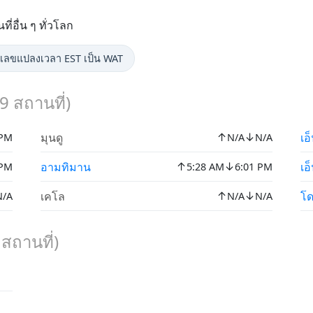
อื่น ๆ ทั่วโลก
ิดเลขแปลงเวลา EST เป็น WAT
9
สถานที่)
↑
↓
มุนดู
เอ
 PM
N/A
N/A
↑
↓
อามทิมาน
เอ
 PM
5:28 AM
6:01 PM
↑
↓
เคโล
โ
N/A
N/A
N/A
สถานที่)