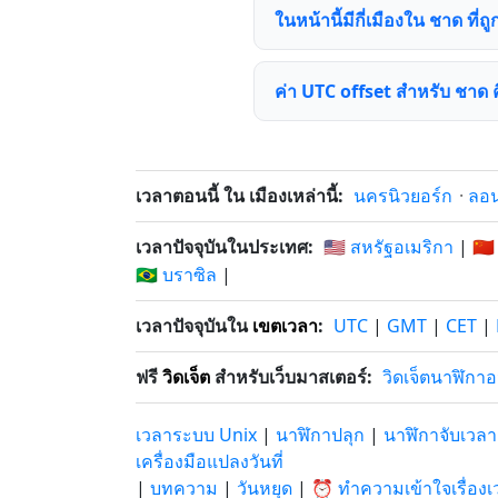
ในหน้านี้มีกี่เมืองใน ชาด ที่ถู
ค่า UTC offset สำหรับ ชาด 
เวลาตอนนี้ ใน เมืองเหล่านี้:
นครนิวยอร์ก
·
ลอ
เวลาปัจจุบันในประเทศ:
🇺🇸 สหรัฐอเมริกา
|
🇨🇳
🇧🇷 บราซิล
|
เวลาปัจจุบันใน
เขตเวลา
:
UTC
|
GMT
|
CET
|
ฟรี
วิดเจ็ต
สำหรับเว็บมาสเตอร์:
วิดเจ็ตนาฬิกา
เวลาระบบ Unix
|
นาฬิกาปลุก
|
นาฬิกาจับเวลา
เครื่องมือแปลงวันที่
|
บทความ
|
วันหยุด
|
⏰ ทำความเข้าใจเรื่องเ