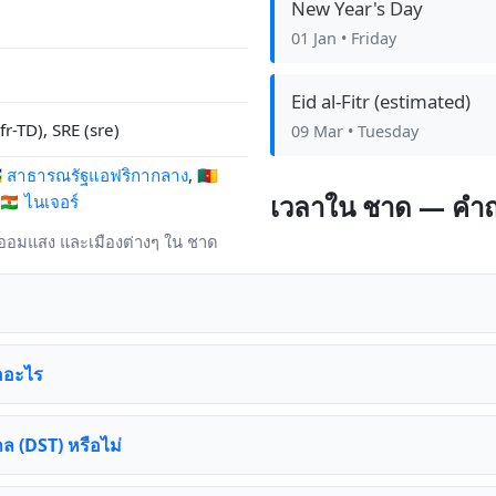
New Year's Day
01 Jan
• Friday
Eid al-Fitr (estimated)
fr-TD), SRE (sre)
09 Mar
• Tuesday
🇫 สาธารณรัฐแอฟริกากลาง
,
🇨🇲
เวลาใน ชาด — คำถ
🇳🇪 ไนเจอร์
าออมแสง และเมืองต่างๆ ใน ชาด
ืออะไร
ล (DST) หรือไม่