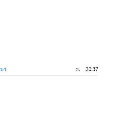
ดบา
ศ.
20:37