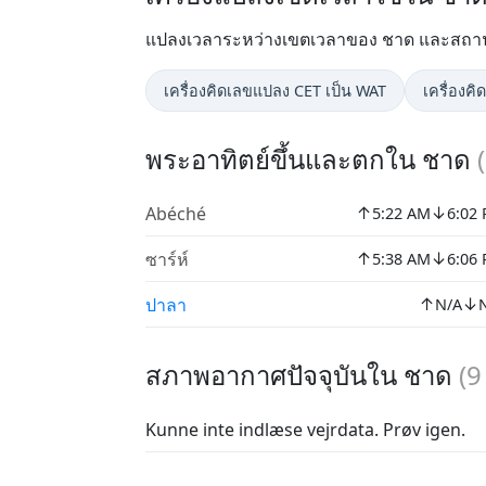
แปลงเวลาระหว่างเขตเวลาของ ชาด และสถานที่
เครื่องคิดเลขแปลง CET เป็น WAT
เครื่องค
พระอาทิตย์ขึ้นและตกใน ชาด
(
↑
↓
Abéché
5:22 AM
6:02
↑
↓
ซาร์ห์
5:38 AM
6:06
↑
↓
ปาลา
N/A
สภาพอากาศปัจจุบันใน ชาด
(
9
Kunne inte indlæse vejrdata. Prøv igen.