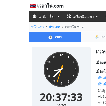
🇹🇭 เวลาใน.com
นาฬิกาโลก
เครื่องมือเวลา
หน้าแรก
ประเทศ
เวลาใน ชาด
⏱️
🌦️
เวลา
สภ
เวล
12
11
1
เมือง
10
2
9
3
เมืองใ
8
4
เอ็น
7
5
เอ็น
6
มุนด
20:37:34
Abéc
ซาร์
WAT