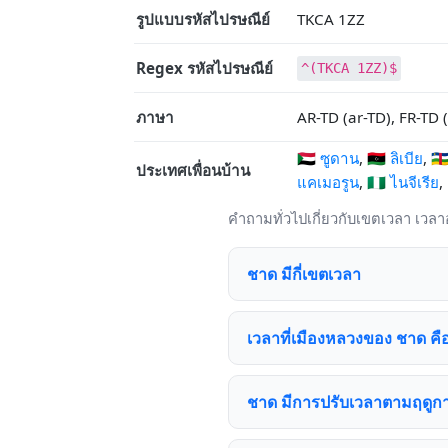
รูปแบบรหัสไปรษณีย์
TKCA 1ZZ
Regex รหัสไปรษณีย์
^(TKCA 1ZZ)$
ภาษา
AR-TD (ar-TD), FR-TD (
🇸🇩 ซูดาน
,
🇱🇾 ลิเบีย
,
🇨
ประเทศเพื่อนบ้าน
แคเมอรูน
,
🇳🇬 ไนจีเรีย
,
คำถามทั่วไปเกี่ยวกับเขตเวลา เวล
ชาด มีกี่เขตเวลา
เวลาที่เมืองหลวงของ ชาด ค
ชาด มีการปรับเวลาตามฤดูกา