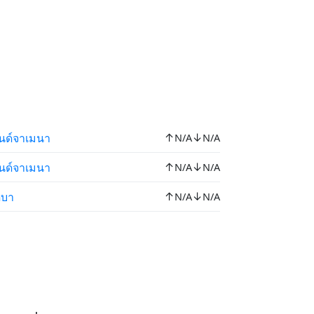
↑
↓
็นด์จาเมนา
N/A
N/A
↑
↓
็นด์จาเมนา
N/A
N/A
↑
↓
ดบา
N/A
N/A