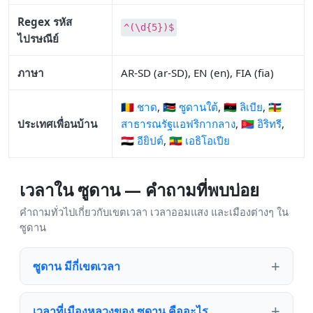
Regex รหัส
^(\d{5})$
ไปรษณีย์
ภาษา
AR-SD (ar-SD), EN (en), FIA (fia)
🇹🇩 ชาด
,
🇸🇸 ซูดานใต้
,
🇱🇾 ลิเบีย
,
🇨🇫
ประเทศเพื่อนบ้าน
สาธารณรัฐแอฟริกากลาง
,
🇪🇷 อิริทรี
,
🇪🇬 อียิปต์
,
🇪🇹 เอธิโอเปีย
เวลาใน ซูดาน — คำถามที่พบบ่อย
คำถามทั่วไปเกี่ยวกับเขตเวลา เวลาออมแสง และเมืองต่างๆ ใน
ซูดาน
ซูดาน มีกี่เขตเวลา
เวลาที่เมืองหลวงของ ซูดาน คืออะไร