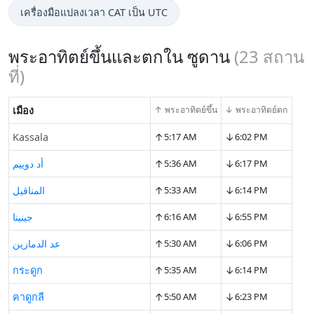
เครื่องมือแปลงเวลา CAT เป็น UTC
พระอาทิตย์ขึ้นและตกใน ซูดาน
(
23
สถาน
ที่)
เมือง
↑ พระอาทิตย์ขึ้น
↓ พระอาทิตย์ตก
↑
↓
Kassala
5:17 AM
6:02 PM
↑
↓
أد دوييم
5:36 AM
6:17 PM
↑
↓
المناقيل
5:33 AM
6:14 PM
↑
↓
جينينا
6:16 AM
6:55 PM
↑
↓
عد الدمازين
5:30 AM
6:06 PM
↑
↓
กระดูก
5:35 AM
6:14 PM
↑
↓
คาดูกลี
5:50 AM
6:23 PM