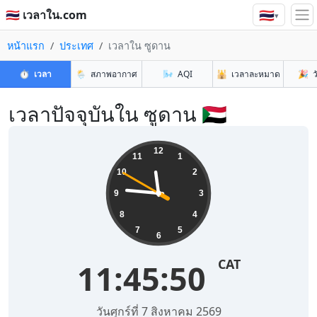
🇹🇭
🇹🇭 เวลาใน.com
▾
หน้าแรก
ประเทศ
เวลาใน ซูดาน
⏱️
เวลา
🌦️
สภาพอากาศ
🌬️
AQI
🕌
เวลาละหมาด
🎉
ว
เวลาปัจจุบันใน ซูดาน 🇸🇩
12
11
1
10
2
9
3
8
4
7
5
6
CAT
11:45:50
วันศุกร์ที่ 7 สิงหาคม 2569