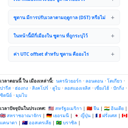
ซูดาน มีการปรับเวลาตามฤดูกาล (DST) หรือไม่
ในหน้านี้มีกี่เมืองใน ซูดาน ที่ถูกระบุไว้
ค่า UTC offset สำหรับ ซูดาน คืออะไร
เวลาตอนนี้ ใน เมืองเหล่านี้:
นครนิวยอร์ก
·
ลอนดอน
·
โตเกียว
·
ปารีส
·
ฮ่องกง
·
สิงคโปร์
·
ดูไบ
·
ลอสแองเจลิส
·
เซี่ยงไฮ้
·
ปักกิ่ง
·
ซิดนีย์
·
มุมไบ
เวลาปัจจุบันในประเทศ:
🇺🇸 สหรัฐอเมริกา
|
🇨🇳 จีน
|
🇮🇳 อินเดีย
|
🇬🇧 สหราชอาณาจักร
|
🇩🇪 เยอรมนี
|
🇯🇵 ญี่ปุ่น
|
🇫🇷 ฝรั่งเศส
|
🇨🇦
แคนาดา
|
🇦🇺 ออสเตรเลีย
|
🇧🇷 บราซิล
|