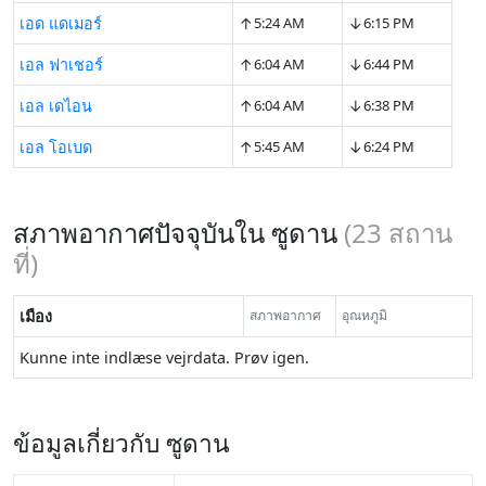
↑
↓
เอด แดเมอร์
5:24 AM
6:15 PM
↑
↓
เอล ฟาเชอร์
6:04 AM
6:44 PM
↑
↓
เอล เดไอน
6:04 AM
6:38 PM
↑
↓
เอล โอเบด
5:45 AM
6:24 PM
สภาพอากาศปัจจุบันใน ซูดาน
(
23
สถาน
ที่)
เมือง
สภาพอากาศ
อุณหภูมิ
Kunne inte indlæse vejrdata. Prøv igen.
ข้อมูลเกี่ยวกับ ซูดาน