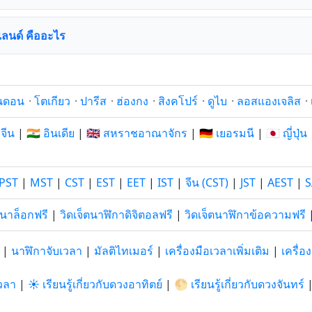
แลนด์ คืออะไร
นดอน
·
โตเกียว
·
ปารีส
·
ฮ่องกง
·
สิงคโปร์
·
ดูไบ
·
ลอสแองเจลิส
·
 จีน
|
🇮🇳 อินเดีย
|
🇬🇧 สหราชอาณาจักร
|
🇩🇪 เยอรมนี
|
🇯🇵 ญี่ปุ่น
PST
|
MST
|
CST
|
EST
|
EET
|
IST
|
จีน (CST)
|
JST
|
AEST
|
S
อนาล็อกฟรี
|
วิดเจ็ตนาฬิกาดิจิตอลฟรี
|
วิดเจ็ตนาฬิกาข้อความฟรี
|
นาฬิกาจับเวลา
|
มัลติไทเมอร์
|
เครื่องมือเวลาเพิ่มเติม
|
เครื่
วลา
|
☀️ เรียนรู้เกี่ยวกับดวงอาทิตย์
|
🌕 เรียนรู้เกี่ยวกับดวงจันทร์