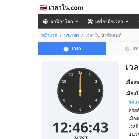
🇹🇭 เวลาใน.com
นาฬิกาโลก
เครื่องมือเวลา
หน้าแรก
ประเทศ
เวลาใน นิวซีแลนด์
⏱️
🌦️
เวลา
สภ
เวล
12
11
1
เมือง
10
2
9
3
เมืองใ
8
4
อัคแ
7
5
คริส
6
เมือ
12:46:43
เวลล
แนวช
NZST