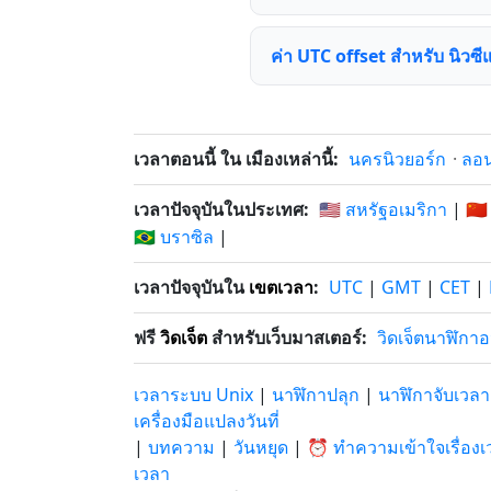
ค่า UTC offset สำหรับ นิวซี
เวลาตอนนี้ ใน เมืองเหล่านี้:
นครนิวยอร์ก
·
ลอ
เวลาปัจจุบันในประเทศ:
🇺🇸 สหรัฐอเมริกา
|
🇨🇳
🇧🇷 บราซิล
|
เวลาปัจจุบันใน
เขตเวลา
:
UTC
|
GMT
|
CET
|
ฟรี
วิดเจ็ต
สำหรับเว็บมาสเตอร์:
วิดเจ็ตนาฬิกา
เวลาระบบ Unix
|
นาฬิกาปลุก
|
นาฬิกาจับเวลา
เครื่องมือแปลงวันที่
|
บทความ
|
วันหยุด
|
⏰ ทำความเข้าใจเรื่องเ
เวลา