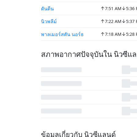
↑
↓
ดันดีน
7:51 AM
5:36
↑
↓
นิวพลีม์
7:22 AM
5:37
↑
↓
พาลเมอร์สตัน นอร์ธ
7:18 AM
5:28
สภาพอากาศปัจจุบันใน นิวซีแ
ข้อมูลเกี่ยวกับ นิวซีแลนด์