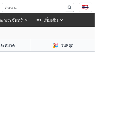
🇹🇭
▾
 & พระจันทร์
เพิ่มเติม
🎉
าละหมาด
วันหยุด