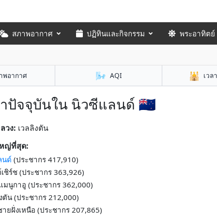
สภาพอากาศ
ปฏิทินและกิจกรรม
พระอาทิตย์
🌬️
🕌
าพอากาศ
AQI
เวล
าปัจจุบันใน นิวซีแลนด์ 🇳🇿
หลวง:
เวลลิงตัน
หญ่ที่สุด:
ลนด์
(ประชากร 417,910)
ต์เชิร์ช (ประชากร 363,926)
งแมนูกาอู (ประชากร 362,000)
ิงตัน (ประชากร 212,000)
ายฝั่งเหนือ (ประชากร 207,865)