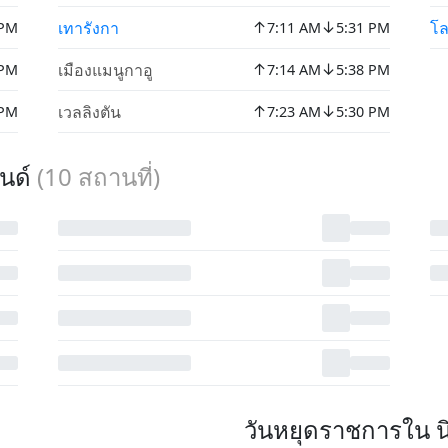
↑
↓
เทารังกา
โล
 PM
7:11 AM
5:31 PM
↑
↓
เมืองแมนูกาอู
 PM
7:14 AM
5:38 PM
↑
↓
เวลลิงตัน
 PM
7:23 AM
5:30 PM
ลนด์
(
10
สถานที่)
วันหยุดราชการใน นิ