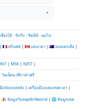
เซี่ยงไฮ้
·
ปักกิ่ง
·
ซิดนีย์
·
มุมไบ
|
🇫🇷 ฝรั่งเศส
|
🇨🇦 แคนาดา
|
🇦🇺 ออสเตรเลีย
|
AST
|
MSK
|
NZST
|
|
วิดเจ็ตนาฬิกาคำฟรี
องมือนับถอยหลัง
|
เครื่องมือแปลงเขตเวลา
|
|
🎉 ข้อมูลวันหยุดนักขัตฤกษ์
|
🌐 ข้อมูลเขต