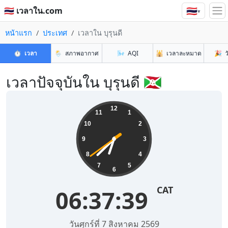
🇹🇭
🇹🇭 เวลาใน.com
▾
หน้าแรก
ประเทศ
เวลาใน บุรุนดี
⏱️
เวลา
🌦️
สภาพอากาศ
🌬️
AQI
🕌
เวลาละหมาด
🎉
ว
เวลาปัจจุบันใน บุรุนดี 🇧🇮
12
11
1
10
2
9
3
8
4
7
5
6
CAT
06:37:40
วันศุกร์ที่ 7 สิงหาคม 2569