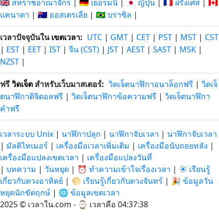
🇬🇧 สหราชอาณาจักร
|
🇩🇪 เยอรมนี
|
🇯🇵 ญี่ปุ่น
|
🇫🇷 ฝรั่งเศส
|
🇨🇦
แคนาดา
|
🇦🇺 ออสเตรเลีย
|
🇧🇷 บราซิล
|
เวลาปัจจุบันใน
เขตเวลา
:
UTC
|
GMT
|
CET
|
PST
|
MST
|
CST
|
EST
|
EET
|
IST
|
จีน (CST)
|
JST
|
AEST
|
SAST
|
MSK
|
NZST
|
ฟรี
วิดเจ็ต
สำหรับเว็บมาสเตอร์:
วิดเจ็ตนาฬิกาอนาล็อกฟรี
|
วิดเจ็
ตนาฬิกาดิจิตอลฟรี
|
วิดเจ็ตนาฬิกาข้อความฟรี
|
วิดเจ็ตนาฬิกา
คำฟรี
เวลาระบบ Unix
|
นาฬิกาปลุก
|
นาฬิกาจับเวลา
|
นาฬิกาจับเวลา
|
มัลติไทเมอร์
|
เครื่องมือเวลาเพิ่มเติม
|
เครื่องมือนับถอยหลัง
|
เครื่องมือแปลงเขตเวลา
|
เครื่องมือแปลงวันที่
|
บทความ
|
วันหยุด
|
⏰ ทำความเข้าใจเรื่องเวลา
|
☀️ เรียนรู้
เกี่ยวกับดวงอาทิตย์
|
🌕 เรียนรู้เกี่ยวกับดวงจันทร์
|
🎉 ข้อมูลวัน
หยุดนักขัตฤกษ์
|
🌐 ข้อมูลเขตเวลา
2025 © เวลาใน.com - ⌚
เวลาคือ 04:37:39