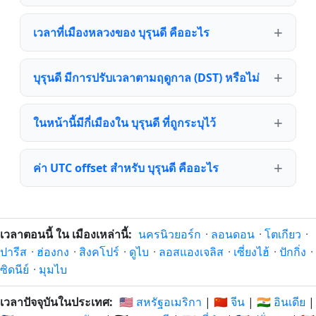
เวลาที่เมืองหลวงของ บุรุนดี คืออะไร
บุรุนดี มีการปรับเวลาตามฤดูกาล (DST) หรือไม่
ในหน้านี้มีกี่เมืองใน บุรุนดี ที่ถูกระบุไว้
ค่า UTC offset สำหรับ บุรุนดี คืออะไร
เวลาตอนนี้ ใน เมืองเหล่านี้:
นครนิวยอร์ก
·
ลอนดอน
·
โตเกียว
·
ปารีส
·
ฮ่องกง
·
สิงคโปร์
·
ดูไบ
·
ลอสแองเจลิส
·
เซี่ยงไฮ้
·
ปักกิ่ง
·
ซิดนีย์
·
มุมไบ
เวลาปัจจุบันในประเทศ:
🇺🇸 สหรัฐอเมริกา
|
🇨🇳 จีน
|
🇮🇳 อินเดีย
|