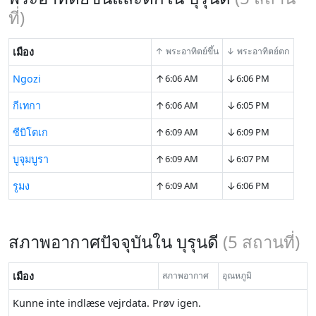
ที่)
เมือง
↑ พระอาทิตย์ขึ้น
↓ พระอาทิตย์ตก
↑
↓
Ngozi
6:06 AM
6:06 PM
↑
↓
กีเทกา
6:06 AM
6:05 PM
↑
↓
ซีบิโตเก
6:09 AM
6:09 PM
↑
↓
บูจุมบูรา
6:09 AM
6:07 PM
↑
↓
รูมง
6:09 AM
6:06 PM
สภาพอากาศปัจจุบันใน บุรุนดี
(
5
สถานที่)
เมือง
สภาพอากาศ
อุณหภูมิ
Kunne inte indlæse vejrdata. Prøv igen.