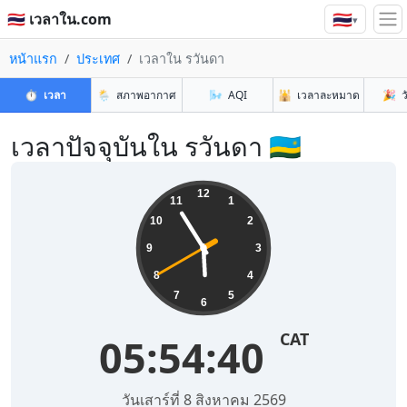
🇹🇭
🇹🇭 เวลาใน.com
▾
หน้าแรก
ประเทศ
เวลาใน รวันดา
⏱️
เวลา
🌦️
สภาพอากาศ
🌬️
AQI
🕌
เวลาละหมาด
🎉
ว
เวลาปัจจุบันใน รวันดา 🇷🇼
12
11
1
10
2
9
3
8
4
7
5
6
CAT
05:54:41
วันเสาร์ที่ 8 สิงหาคม 2569