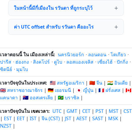
ในหน้านี้มีกี่เมืองใน รวันดา ที่ถูกระบุไว้
ค่า UTC offset สำหรับ รวันดา คืออะไร
เวลาตอนนี้ ใน เมืองเหล่านี้:
นครนิวยอร์ก
·
ลอนดอน
·
โตเกียว
·
ปารีส
·
ฮ่องกง
·
สิงคโปร์
·
ดูไบ
·
ลอสแองเจลิส
·
เซี่ยงไฮ้
·
ปักกิ่ง
·
ซิดนีย์
·
มุมไบ
เวลาปัจจุบันในประเทศ:
🇺🇸 สหรัฐอเมริกา
|
🇨🇳 จีน
|
🇮🇳 อินเดีย
|
🇬🇧 สหราชอาณาจักร
|
🇩🇪 เยอรมนี
|
🇯🇵 ญี่ปุ่น
|
🇫🇷 ฝรั่งเศส
|
🇨🇦
แคนาดา
|
🇦🇺 ออสเตรเลีย
|
🇧🇷 บราซิล
|
เวลาปัจจุบันใน
เขตเวลา
:
UTC
|
GMT
|
CET
|
PST
|
MST
|
CST
|
EST
|
EET
|
IST
|
จีน (CST)
|
JST
|
AEST
|
SAST
|
MSK
|
NZST
|