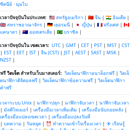
ซิดนีย์
·
มุมไบ
เวลาปัจจุบันในประเทศ:
🇺🇸 สหรัฐอเมริกา
|
🇨🇳 จีน
|
🇮🇳 อินเดีย
|
🇬🇧 สหราชอาณาจักร
|
🇩🇪 เยอรมนี
|
🇯🇵 ญี่ปุ่น
|
🇫🇷 ฝรั่งเศส
|
🇨🇦
แคนาดา
|
🇦🇺 ออสเตรเลีย
|
🇧🇷 บราซิล
|
เวลาปัจจุบันใน
เขตเวลา
:
UTC
|
GMT
|
CET
|
PST
|
MST
|
CST
|
EST
|
EET
|
IST
|
จีน (CST)
|
JST
|
AEST
|
SAST
|
MSK
|
NZST
|
ฟรี
วิดเจ็ต
สำหรับเว็บมาสเตอร์:
วิดเจ็ตนาฬิกาอนาล็อกฟรี
|
วิดเจ็
ตนาฬิกาดิจิตอลฟรี
|
วิดเจ็ตนาฬิกาข้อความฟรี
|
วิดเจ็ตนาฬิกา
คำฟรี
เวลาระบบ Unix
|
นาฬิกาปลุก
|
นาฬิกาจับเวลา
|
นาฬิกาจับเวลา
|
มัลติไทเมอร์
|
เครื่องมือเวลาเพิ่มเติม
|
เครื่องมือนับถอยหลัง
|
เครื่องมือแปลงเขตเวลา
|
เครื่องมือแปลงวันที่
|
บทความ
|
วันหยุด
|
⏰ ทำความเข้าใจเรื่องเวลา
|
☀️ เรียนรู้