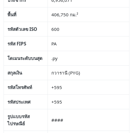
ประชากร
6,956,071
พื้นที่
406,750 กม.²
รหัสตัวเลข ISO
600
รหัส FIPS
PA
โดเมนระดับบนสุด
.py
สกุลเงิน
กวารานี (PYG)
รหัสโทรศัพท์
+595
รหัสประเทศ
+595
รูปแบบรหัส
####
ไปรษณีย์