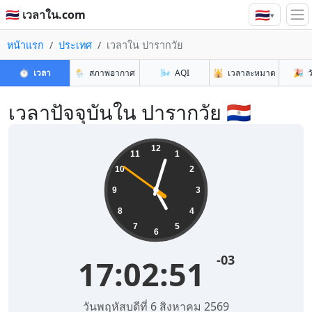
🇹🇭
🇹🇭 เวลาใน.com
▾
หน้าแรก
ประเทศ
เวลาใน ปารากวัย
⏱️
เวลา
🌦️
สภาพอากาศ
🌬️
AQI
🕌
เวลาละหมาด
🎉
ว
เวลาปัจจุบันใน ปารากวัย 🇵🇾
12
11
1
10
2
9
3
8
4
7
5
6
-03
17:02:51
วันพฤหัสบดีที่ 6 สิงหาคม 2569