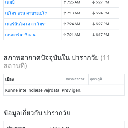
↑
↓
เนมบี้
7:25 AM
6:27 PM
↑
↓
เปโดร ฮวน คาบายเยโร
7:13 AM
6:24 PM
↑
↓
เฟอร์นันโด เด ลา โมรา
7:24 AM
6:27 PM
↑
↓
เอนคาร์นาซิออน
7:21 AM
6:17 PM
สภาพอากาศปัจจุบันใน ปารากวัย
(
11
สถานที่)
เมือง
สภาพอากาศ
อุณหภูมิ
Kunne inte indlæse vejrdata. Prøv igen.
ข้อมูลเกี่ยวกับ ปารากวัย