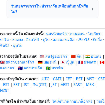
วันหยุดราชการใน ปารากวัย เหมือนกันทุกปีหรือ
ไม่?
เวลาตอนนี้ ใน เมืองเหล่านี้:
นครนิวยอร์ก
·
ลอนดอน
·
โตเกียว
·
ปารีส
·
ฮ่องกง
·
สิงคโปร์
·
ดูไบ
·
ลอสแองเจลิส
·
เซี่ยงไฮ้
·
ปักกิ่ง
·
ซิดนีย์
·
มุมไบ
เวลาปัจจุบันในประเทศ:
🇺🇸 สหรัฐอเมริกา
|
🇨🇳 จีน
|
🇮🇳 อินเดีย
|
🇬🇧 สหราชอาณาจักร
|
🇩🇪 เยอรมนี
|
🇯🇵 ญี่ปุ่น
|
🇫🇷 ฝรั่งเศส
|
🇨🇦
แคนาดา
|
🇦🇺 ออสเตรเลีย
|
🇧🇷 บราซิล
|
เวลาปัจจุบันใน
เขตเวลา
:
UTC
|
GMT
|
CET
|
PST
|
MST
|
CST
|
EST
|
EET
|
IST
|
จีน (CST)
|
JST
|
AEST
|
SAST
|
MSK
|
NZST
|
ฟรี
วิดเจ็ต
สำหรับเว็บมาสเตอร์:
วิดเจ็ตนาฬิกาอนาล็อกฟรี
|
วิดเจ็