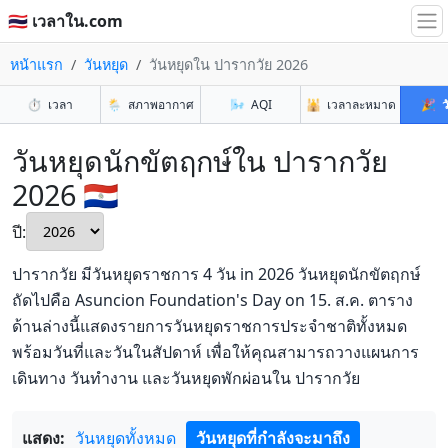
🇹🇭 เวลาใน.com
หน้าแรก
วันหยุด
วันหยุดใน ปารากวัย 2026
⏱️
เวลา
🌦️
สภาพอากาศ
🌬️
AQI
🕌
เวลาละหมาด
🎉
ว
วันหยุดนักขัตฤกษ์ใน ปารากวัย
2026 🇵🇾
ปี:
ปารากวัย มีวันหยุดราชการ 4 วัน in 2026 วันหยุดนักขัตฤกษ์
ถัดไปคือ Asuncion Foundation's Day on 15. ส.ค. ตาราง
ด้านล่างนี้แสดงรายการวันหยุดราชการประจำชาติทั้งหมด
พร้อมวันที่และวันในสัปดาห์ เพื่อให้คุณสามารถวางแผนการ
เดินทาง วันทำงาน และวันหยุดพักผ่อนใน ปารากวัย
แสดง:
วันหยุดทั้งหมด
วันหยุดที่กำลังจะมาถึง