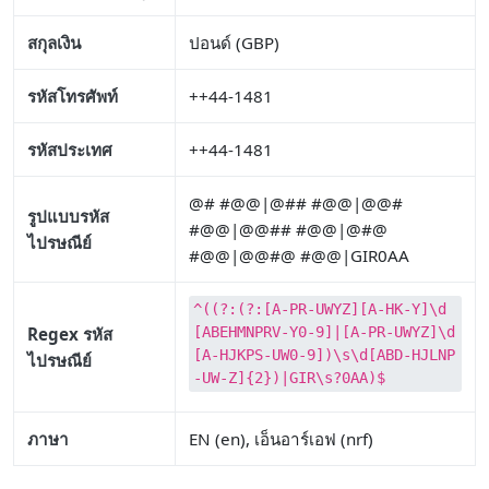
สกุลเงิน
ปอนด์ (GBP)
รหัสโทรศัพท์
++44-1481
รหัสประเทศ
++44-1481
@# #@@|@## #@@|@@#
รูปแบบรหัส
#@@|@@## #@@|@#@
ไปรษณีย์
#@@|@@#@ #@@|GIR0AA
^((?:(?:[A-PR-UWYZ][A-HK-Y]\d
Regex รหัส
[ABEHMNPRV-Y0-9]|[A-PR-UWYZ]\d
[A-HJKPS-UW0-9])\s\d[ABD-HJLNP
ไปรษณีย์
-UW-Z]{2})|GIR\s?0AA)$
ภาษา
EN (en), เอ็นอาร์เอฟ (nrf)