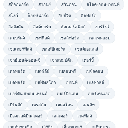
สต็อกพอร์ต
สวอนซี
สวินดอน
สโตค-ออน-เทรนท์
สโลว์
อ็อกซ์ฟอร์ด
อิปส์วิช
อิลฟอร์ด
อิสลิงตัน
อีสต์บอร์น
ฮัดเดอร์สฟิลด์
ฮาร์โรว์
เคมบริดจ์
เชฟฟิลด์
เชลส์ฟอร์ด
เชลเทนแฮม
เชสเตอร์ฟิลด์
เซนต์ปีเตอร์ส
เซนต์เฮเลนส์
เซาธ์เอนด์-ออน-ซี
เซาแทมป์ตัน
เดอร์บี้
เทลฟอร์ด
เบ็กซ์ลีย์
เบคอนทรี
เบซิลดอน
เบดฟอร์ด
เบย์ซิงสโตก
เบรนท์
เบลฟาสต์
เบอร์ตัน อัพอน เทรนท์
เบอร์มิงแฮม
เบอร์เคนเฮด
เบิร์นลีย์
เพรสตัน
เมดสโตน
เมนดิพ
เมืองเวสต์มินสเตอร์
เลสเตอร์
เวคฟิลด์
เวสต์บรอมวิช
เวิร์ธิง
เอ็กเซเตอร์
เอดินบะระ