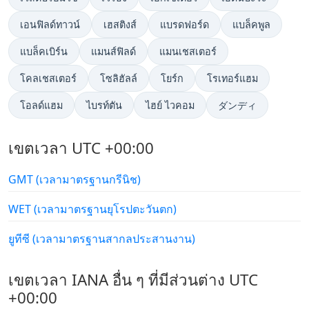
เอนฟิลด์ทาวน์
เฮสติงส์
แบรดฟอร์ด
แบล็คพูล
แบล็คเบิร์น
แมนส์ฟิลด์
แมนเชสเตอร์
โคลเชสเตอร์
โซลิฮัลล์
โยร์ก
โรเทอร์แฮม
โอลด์แฮม
ไบรท์ตัน
ไฮย์ ไวคอม
ダンディ
เขตเวลา UTC +00:00
GMT (เวลามาตรฐานกรีนิช)
WET (เวลามาตรฐานยุโรปตะวันตก)
ยูทีซี (เวลามาตรฐานสากลประสานงาน)
เขตเวลา IANA อื่น ๆ ที่มีส่วนต่าง UTC
+00:00