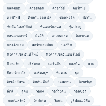
กิลลิงแฮม
ครอยดอน
ครอว์ลีย์
คอร์ทนีย์
คาร์ดิฟฟ์
คิงสตัน ออน ฮัล
ซอลฟอร์ด
ซัตตัน
ซัตตัน โคลด์ฟิลด์
ซันเดอร์แลนด์
ซุ้มประตู
ดอนคาสเตอร์
ดัดลีย์
ดาเกนแฮม
ท็อตแน่ม
นอตติงแฮม
นอร์ทแฮมป์ตัน
นอร์วิช
นิวคาสเซิล อันป์ ไทน์
นิวคาสเซิลอันเดอร์ไลม์
นิวพอร์ต
บริสตอล
บอร์นมัธ
บอลตัน
บาธ
ปีเตอร์เบอโร
พอร์ทสมุท
พิลมอธ
พูล
มิดเดิลส์บรอ
มิลตัน คีนส์
ลอนดอน
ลิเวอร์พูล
ลีดส์
ลูตัน
วอกิง
วอร์ริงตัน
วอลซอล
วอลทัมสโตว์
วัตฟอร์ด
วีแกน
วูล์ฟแฮมป์ตัน