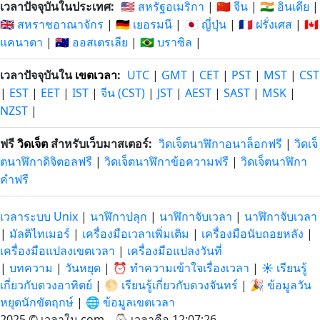
เวลาปัจจุบันในประเทศ:
🇺🇸 สหรัฐอเมริกา
|
🇨🇳 จีน
|
🇮🇳 อินเดีย
|
🇬🇧 สหราชอาณาจักร
|
🇩🇪 เยอรมนี
|
🇯🇵 ญี่ปุ่น
|
🇫🇷 ฝรั่งเศส
|
🇨🇦
แคนาดา
|
🇦🇺 ออสเตรเลีย
|
🇧🇷 บราซิล
|
เวลาปัจจุบันใน
เขตเวลา
:
UTC
|
GMT
|
CET
|
PST
|
MST
|
CST
|
EST
|
EET
|
IST
|
จีน (CST)
|
JST
|
AEST
|
SAST
|
MSK
|
NZST
|
ฟรี
วิดเจ็ต
สำหรับเว็บมาสเตอร์:
วิดเจ็ตนาฬิกาอนาล็อกฟรี
|
วิดเจ็
ตนาฬิกาดิจิตอลฟรี
|
วิดเจ็ตนาฬิกาข้อความฟรี
|
วิดเจ็ตนาฬิกา
คำฟรี
เวลาระบบ Unix
|
นาฬิกาปลุก
|
นาฬิกาจับเวลา
|
นาฬิกาจับเวลา
|
มัลติไทเมอร์
|
เครื่องมือเวลาเพิ่มเติม
|
เครื่องมือนับถอยหลัง
|
เครื่องมือแปลงเขตเวลา
|
เครื่องมือแปลงวันที่
|
บทความ
|
วันหยุด
|
⏰ ทำความเข้าใจเรื่องเวลา
|
☀️ เรียนรู้
เกี่ยวกับดวงอาทิตย์
|
🌕 เรียนรู้เกี่ยวกับดวงจันทร์
|
🎉 ข้อมูลวัน
หยุดนักขัตฤกษ์
|
🌐 ข้อมูลเขตเวลา
2025 © เวลาใน.com - ⌚
เวลาคือ 12:07:27