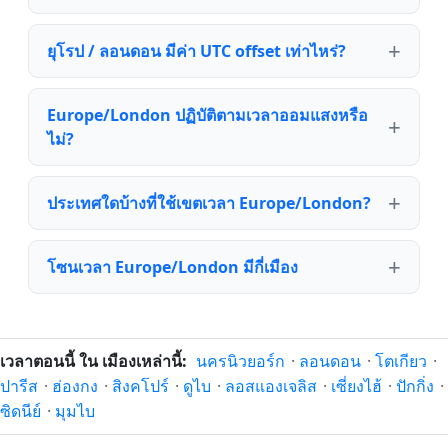
ยุโรป / ลอนดอน มีค่า UTC offset เท่าไหร่?
Europe/London ปฏิบัติตามเวลาออมแสงหรือ
ไม่?
ประเทศใดบ้างที่ใช้เขตเวลา Europe/London?
โซนเวลา Europe/London มีกี่เมือง
เวลาตอนนี้ ใน เมืองเหล่านี้:
นครนิวยอร์ก
·
ลอนดอน
·
โตเกียว
·
ปารีส
·
ฮ่องกง
·
สิงคโปร์
·
ดูไบ
·
ลอสแองเจลิส
·
เซี่ยงไฮ้
·
ปักกิ่ง
·
ซิดนีย์
·
มุมไบ