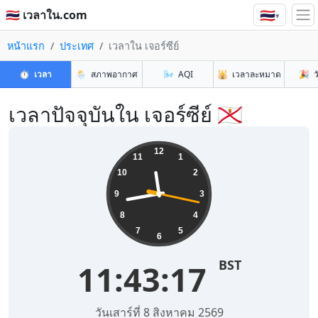
🇹🇭
🇹🇭 เวลาใน.com
▾
หน้าแรก
ประเทศ
เวลาใน เจอร์ซีย์
⏱️
เวลา
🌦️
สภาพอากาศ
🌬️
AQI
🕌
เวลาละหมาด
🎉
ว
เวลาปัจจุบันใน เจอร์ซีย์ 🇯🇪
12
11
1
10
2
9
3
8
4
7
5
6
BST
11:43:17
วันเสาร์ที่ 8 สิงหาคม 2569