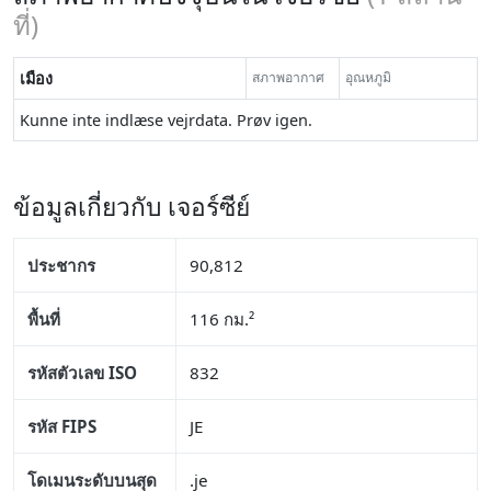
ที่)
เมือง
สภาพอากาศ
อุณหภูมิ
Kunne inte indlæse vejrdata. Prøv igen.
ข้อมูลเกี่ยวกับ เจอร์ซีย์
ประชากร
90,812
พื้นที่
116 กม.²
รหัสตัวเลข ISO
832
รหัส FIPS
JE
โดเมนระดับบนสุด
.je