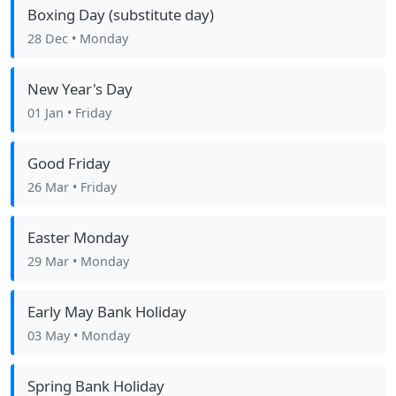
Boxing Day (substitute day)
28 Dec
• Monday
New Year's Day
01 Jan
• Friday
Good Friday
26 Mar
• Friday
Easter Monday
29 Mar
• Monday
Early May Bank Holiday
03 May
• Monday
Spring Bank Holiday