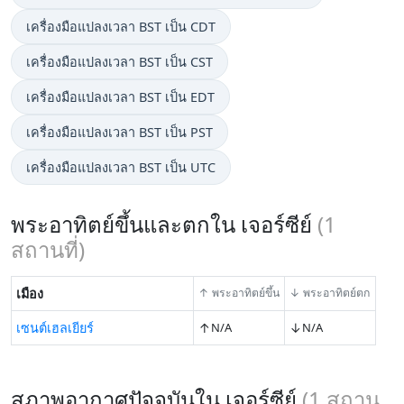
เครื่องมือแปลงเวลา BST เป็น CDT
เครื่องมือแปลงเวลา BST เป็น CST
เครื่องมือแปลงเวลา BST เป็น EDT
เครื่องมือแปลงเวลา BST เป็น PST
เครื่องมือแปลงเวลา BST เป็น UTC
พระอาทิตย์ขึ้นและตกใน เจอร์ซีย์
(
1
สถานที่)
เมือง
↑ พระอาทิตย์ขึ้น
↓ พระอาทิตย์ตก
↑
↓
เซนต์เฮลเยียร์
N/A
N/A
สภาพอากาศปัจจุบันใน เจอร์ซีย์
(
1
สถาน