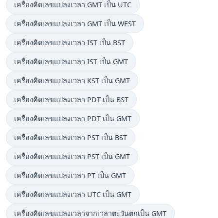
เครื่องคิดเลขแปลงเวลา GMT เป็น UTC
เครื่องคิดเลขแปลงเวลา GMT เป็น WEST
เครื่องคิดเลขแปลงเวลา IST เป็น BST
เครื่องคิดเลขแปลงเวลา IST เป็น GMT
เครื่องคิดเลขแปลงเวลา KST เป็น GMT
เครื่องคิดเลขแปลงเวลา PDT เป็น BST
เครื่องคิดเลขแปลงเวลา PDT เป็น GMT
เครื่องคิดเลขแปลงเวลา PST เป็น BST
เครื่องคิดเลขแปลงเวลา PST เป็น GMT
เครื่องคิดเลขแปลงเวลา PT เป็น GMT
เครื่องคิดเลขแปลงเวลา UTC เป็น GMT
เครื่องคิดเลขแปลงเวลาจากเวลาตะวันตกเป็น GMT