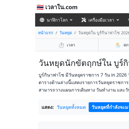
🇹🇭 เวลาใน.com
นาฬิกาโลก
เครื่องมือเวลา
หน้าแรก
วันหยุด
วันหยุดใน บูร์กินาฟาโซ 202
⏱️
🌦️
เวลา
สภ
วันหยุดนักขัตฤกษ์ใน บูร์
บูร์กินาฟาโซ มีวันหยุดราชการ 7 วัน in 2026
ตารางด้านล่างนี้แสดงรายการวันหยุดราชการปร
สามารถวางแผนการเดินทาง วันทำงาน และวันห
แสดง:
วันหยุดทั้งหมด
วันหยุดที่กำลังจะม