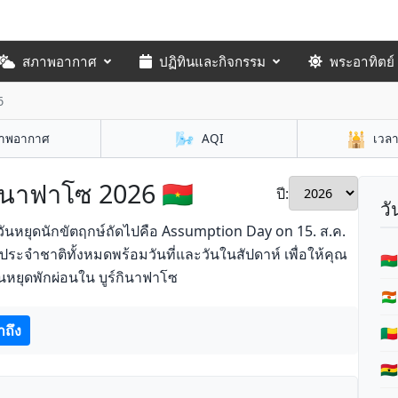
สภาพอากาศ
ปฏิทินและกิจกรรม
พระอาทิตย์
6
🌬️
🕌
าพอากาศ
AQI
เวล
กินาฟาโซ 2026 🇧🇫
ปี:
วั
 วันหยุดนักขัตฤกษ์ถัดไปคือ Assumption Day on 15. ส.ค.
ะจำชาติทั้งหมดพร้อมวันที่และวันในสัปดาห์ เพื่อให้คุณ
🇧
ยุดพักผ่อนใน บูร์กินาฟาโซ
🇳
าถึง
🇧
🇬