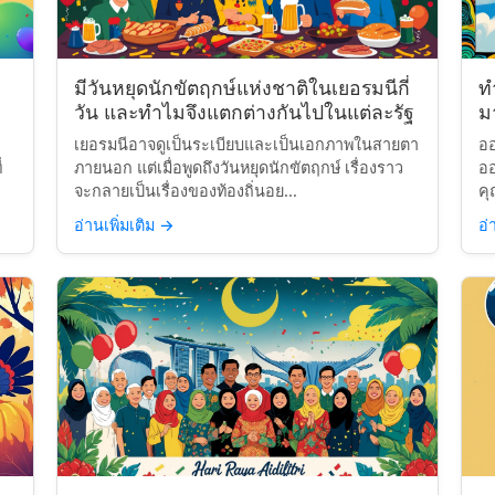
มีวันหยุดนักขัตฤกษ์แห่งชาติในเยอรมนีกี่
ท
วัน และทำไมจึงแตกต่างกันไปในแต่ละรัฐ
มา
เยอรมนีอาจดูเป็นระเบียบและเป็นเอกภาพในสายตา
ออ
่
ภายนอก แต่เมื่อพูดถึงวันหยุดนักขัตฤกษ์ เรื่องราว
ออ
จะกลายเป็นเรื่องของท้องถิ่นอย...
คุ
อ่านเพิ่มเติม
→
อ่