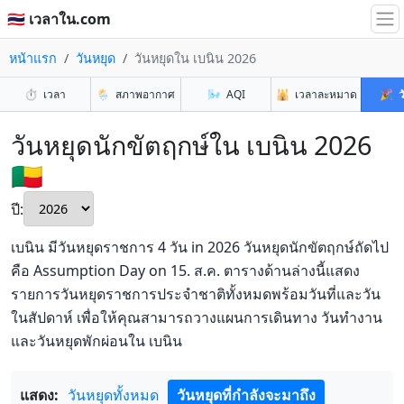
🇹🇭 เวลาใน.com
หน้าแรก
วันหยุด
วันหยุดใน เบนิน 2026
⏱️
เวลา
🌦️
สภาพอากาศ
🌬️
AQI
🕌
เวลาละหมาด
🎉
ว
วันหยุดนักขัตฤกษ์ใน เบนิน 2026
🇧🇯
ปี:
เบนิน มีวันหยุดราชการ 4 วัน in 2026 วันหยุดนักขัตฤกษ์ถัดไป
คือ Assumption Day on 15. ส.ค. ตารางด้านล่างนี้แสดง
รายการวันหยุดราชการประจำชาติทั้งหมดพร้อมวันที่และวัน
ในสัปดาห์ เพื่อให้คุณสามารถวางแผนการเดินทาง วันทำงาน
และวันหยุดพักผ่อนใน เบนิน
แสดง:
วันหยุดทั้งหมด
วันหยุดที่กำลังจะมาถึง