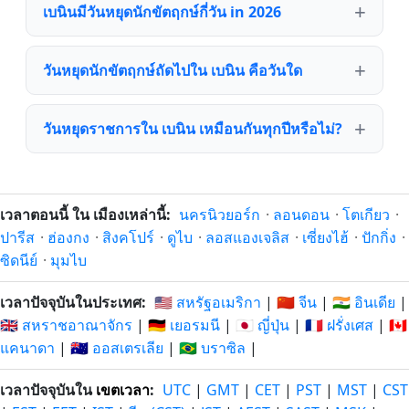
เบนินมีวันหยุดนักขัตฤกษ์กี่วัน in 2026
วันหยุดนักขัตฤกษ์ถัดไปใน เบนิน คือวันใด
วันหยุดราชการใน เบนิน เหมือนกันทุกปีหรือไม่?
เวลาตอนนี้ ใน เมืองเหล่านี้:
นครนิวยอร์ก
·
ลอนดอน
·
โตเกียว
·
ปารีส
·
ฮ่องกง
·
สิงคโปร์
·
ดูไบ
·
ลอสแองเจลิส
·
เซี่ยงไฮ้
·
ปักกิ่ง
·
ซิดนีย์
·
มุมไบ
เวลาปัจจุบันในประเทศ:
🇺🇸 สหรัฐอเมริกา
|
🇨🇳 จีน
|
🇮🇳 อินเดีย
|
🇬🇧 สหราชอาณาจักร
|
🇩🇪 เยอรมนี
|
🇯🇵 ญี่ปุ่น
|
🇫🇷 ฝรั่งเศส
|
🇨🇦
แคนาดา
|
🇦🇺 ออสเตรเลีย
|
🇧🇷 บราซิล
|
เวลาปัจจุบันใน
เขตเวลา
:
UTC
|
GMT
|
CET
|
PST
|
MST
|
CST