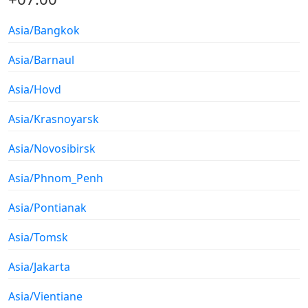
Asia/Bangkok
Asia/Barnaul
Asia/Hovd
Asia/Krasnoyarsk
Asia/Novosibirsk
Asia/Phnom_Penh
Asia/Pontianak
Asia/Tomsk
Asia/Jakarta
Asia/Vientiane