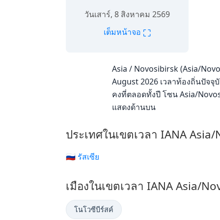
วันเสาร์, 8 สิงหาคม 2569
⛶
เต็มหน้าจอ
Asia / Novosibirsk (Asia/Novo
August 2026 เวลาท้องถิ่นปัจจุบ
คงที่ตลอดทั้งปี โซน Asia/Novo
แสดงด้านบน
ประเทศในเขตเวลา IANA Asia/N
🇷🇺 รัสเซีย
เมืองในเขตเวลา IANA Asia/Nov
โนโวซีบีร์สค์