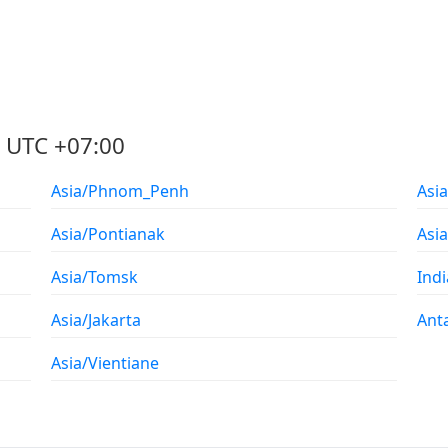
าง UTC +07:00
Asia/Phnom_Penh
Asi
Asia/Pontianak
Asi
Asia/Tomsk
Ind
Asia/Jakarta
Anta
Asia/Vientiane