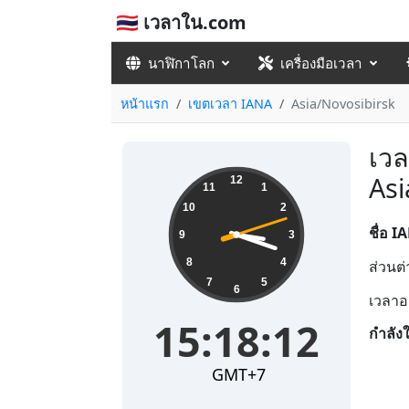
🇹🇭 เวลาใน.com
นาฬิกาโลก
เครื่องมือเวลา
หน้าแรก
เขตเวลา IANA
Asia/Novosibirsk
เวล
15:18:12
Asi
12
11
1
10
2
ชื่อ I
9
3
8
4
ส่วนต
7
5
6
เวลาอ
15:18:12
กำลัง
GMT+7