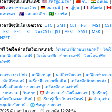
เวลาปัจจุบันในประเทศ:
🇺🇸 สหรัฐอเมริกา
|
🇨🇳 จีน
|
🇮🇳 อินเดีย
|
🇬🇧 สหราชอาณาจักร
|
🇩🇪 เยอรมนี
|
🇯🇵 ญี่ปุ่น
|
🇫🇷 ฝรั่งเศส
|
🇨🇦
แคนาดา
|
🇦🇺 ออสเตรเลีย
|
🇧🇷 บราซิล
|
เวลาปัจจุบันใน
เขตเวลา
:
UTC
|
GMT
|
CET
|
PST
|
MST
|
CST
|
EST
|
EET
|
IST
|
จีน (CST)
|
JST
|
AEST
|
SAST
|
MSK
|
NZST
|
ฟรี
วิดเจ็ต
สำหรับเว็บมาสเตอร์:
วิดเจ็ตนาฬิกาอนาล็อกฟรี
|
วิดเจ็
ตนาฬิกาดิจิตอลฟรี
|
วิดเจ็ตนาฬิกาข้อความฟรี
|
วิดเจ็ตนาฬิกา
คำฟรี
เวลาระบบ Unix
|
นาฬิกาปลุก
|
นาฬิกาจับเวลา
|
นาฬิกาจับเวลา
|
มัลติไทเมอร์
|
เครื่องมือเวลาเพิ่มเติม
|
เครื่องมือนับถอยหลัง
|
เครื่องมือแปลงเขตเวลา
|
เครื่องมือแปลงวันที่
|
บทความ
|
วันหยุด
|
⏰ ทำความเข้าใจเรื่องเวลา
|
☀️ เรียนรู้
เกี่ยวกับดวงอาทิตย์
|
🌕 เรียนรู้เกี่ยวกับดวงจันทร์
|
🎉 ข้อมูลวัน
หยุดนักขัตฤกษ์
|
🌐 ข้อมูลเขตเวลา
2025 © เวลาใน.com - ⌚
เวลาคือ 12:24:54