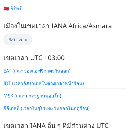
🇪🇷 อิริทรี
เมืองในเขตเวลา IANA Africa/Asmara
อัสมาเราะ
เขตเวลา UTC +03:00
EAT (เวลาของแอฟริกาตะวันออก)
IDT (เวลาอิสราเอลในช่วงเวลาหน้าร้อน)
MSK (เวลามาตรฐานมอสโก)
อีอีเอสที (เวลาในยุโรปตะวันออกในฤดูร้อน)
เขตเวลา IANA อื่น ๆ ที่มีส่วนต่าง UTC