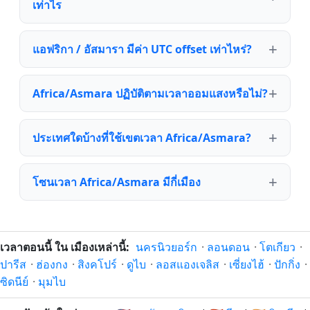
เท่าไร
แอฟริกา / อัสมารา มีค่า UTC offset เท่าไหร่?
Africa/Asmara ปฏิบัติตามเวลาออมแสงหรือไม่?
ประเทศใดบ้างที่ใช้เขตเวลา Africa/Asmara?
โซนเวลา Africa/Asmara มีกี่เมือง
เวลาตอนนี้ ใน เมืองเหล่านี้:
นครนิวยอร์ก
·
ลอนดอน
·
โตเกียว
·
ปารีส
·
ฮ่องกง
·
สิงคโปร์
·
ดูไบ
·
ลอสแองเจลิส
·
เซี่ยงไฮ้
·
ปักกิ่ง
·
ซิดนีย์
·
มุมไบ