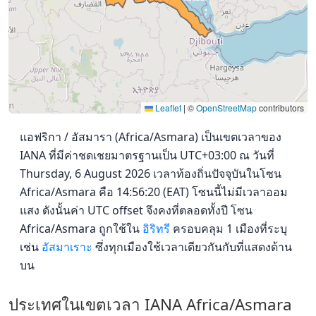
Leaflet
|
©
OpenStreetMap
contributors
แอฟริกา / อัสมารา (Africa/Asmara) เป็นเขตเวลาของ
IANA ที่มีค่าชดเชยมาตรฐานเป็น UTC+03:00 ณ วันที่
Thursday, 6 August 2026 เวลาท้องถิ่นปัจจุบันในโซน
Africa/Asmara คือ 14:56:20 (EAT) โซนนี้ไม่มีเวลาออม
แสง ดังนั้นค่า UTC offset จึงคงที่ตลอดทั้งปี โซน
Africa/Asmara ถูกใช้ใน
อิริทรี
ครอบคลุม 1 เมืองที่ระบุ
เช่น
อัสมาเราะ
ซึ่งทุกเมืองใช้เวลาเดียวกันกับที่แสดงด้าน
บน
ประเทศในเขตเวลา IANA Africa/Asmara