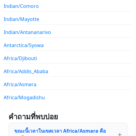
Indian/Comoro
Indian/Mayotte
Indian/Antananarivo
Antarctica/Syowa
Africa/Djibouti
Africa/Addis_Ababa
Africa/Asmera
Africa/Mogadishu
คำถามที่พบบ่อย
ขณะนี้เวลาในเขตเวลา Africa/Asmara คือ