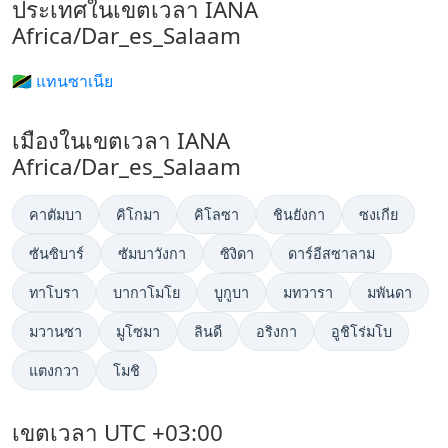
ประเทศในเขตเวลา IANA
Africa/Dar_es_Salaam
🇹🇿 แทนซาเนีย
เมืองในเขตเวลา IANA
Africa/Dar_es_Salaam
คาตัมบา
คิโกมา
คิโลซา
ชินยังกา
ซงเกีย
ซันซิบาร์
ซัมบาวังกา
ซิงิดา
ดาร์อีสซาลาม
ทาโบรา
บากาโมโย
บูกูบา
มทวารา
มพันดา
มวานซา
มูโซมา
ลินดี
อริงกา
อูชิโร่มโบ
แตงกวา
โมชิ
เขตเวลา UTC +03:00