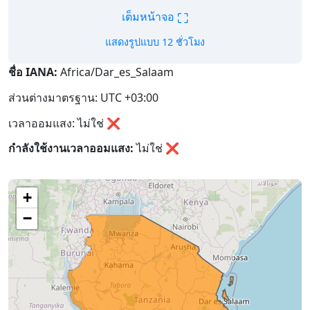
⛶
เต็มหน้าจอ
แสดงรูปแบบ 12 ชั่วโมง
ชื่อ IANA:
Africa/Dar_es_Salaam
ส่วนต่างมาตรฐาน: UTC +03:00
เวลาออมแสง: ไม่ใช่ ❌
กำลังใช้งานเวลาออมแสง:
ไม่ใช่
❌
+
−