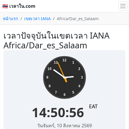
🇹🇭 เวลาใน.com
หน้าแรก
เขตเวลา IANA
Africa/Dar_es_Salaam
เวลาปัจจุบันในเขตเวลา IANA
Africa/Dar_es_Salaam
14:50:56
12
11
1
10
2
9
3
8
4
7
5
6
EAT
14:50:56
วันจันทร์, 10 สิงหาคม 2569