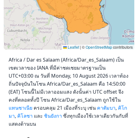
Leaflet
|
©
OpenStreetMap
contributors
Africa / Dar es Salaam (Africa/Dar_es_Salaam) เป็น
เขตเวลาของ IANA ที่มีค่าชดเชยมาตรฐานเป็น
UTC+03:00 ณ วันที่ Monday, 10 August 2026 เวลาท้อง
ถิ่นปัจจุบันในโซน Africa/Dar_es_Salaam คือ 14:50:00
(EAT) โซนนี้ไม่มีเวลาออมแสง ดังนั้นค่า UTC offset จึง
คงที่ตลอดทั้งปี โซน Africa/Dar_es_Salaam ถูกใช้ใน
แทนซาเนีย
ครอบคลุม 21 เมืองที่ระบุ เช่น
คาตัมบา
,
คิโก
มา
,
คิโลซา
และ
ชินยังกา
ซึ่งทุกเมืองใช้เวลาเดียวกันกับที่
แสดงด้านบน