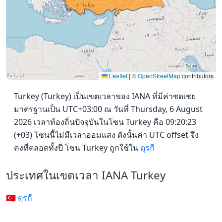
Leaflet
|
©
OpenStreetMap
contributors
Turkey (Turkey) เป็นเขตเวลาของ IANA ที่มีค่าชดเชย
มาตรฐานเป็น UTC+03:00 ณ วันที่ Thursday, 6 August
2026 เวลาท้องถิ่นปัจจุบันในโซน Turkey คือ 09:20:23
(+03) โซนนี้ไม่มีเวลาออมแสง ดังนั้นค่า UTC offset จึง
คงที่ตลอดทั้งปี โซน Turkey ถูกใช้ใน
ตุรกี
ประเทศในเขตเวลา IANA Turkey
🇹🇷 ตุรกี