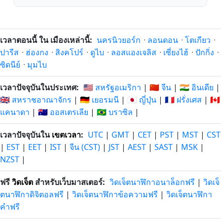
เวลาตอนนี้ ใน เมืองเหล่านี้:
นครนิวยอร์ก
·
ลอนดอน
·
โตเกียว
·
ปารีส
·
ฮ่องกง
·
สิงคโปร์
·
ดูไบ
·
ลอสแองเจลิส
·
เซี่ยงไฮ้
·
ปักกิ่ง
·
ซิดนีย์
·
มุมไบ
เวลาปัจจุบันในประเทศ:
🇺🇸 สหรัฐอเมริกา
|
🇨🇳 จีน
|
🇮🇳 อินเดีย
|
🇬🇧 สหราชอาณาจักร
|
🇩🇪 เยอรมนี
|
🇯🇵 ญี่ปุ่น
|
🇫🇷 ฝรั่งเศส
|
🇨🇦
แคนาดา
|
🇦🇺 ออสเตรเลีย
|
🇧🇷 บราซิล
|
เวลาปัจจุบันใน
เขตเวลา
:
UTC
|
GMT
|
CET
|
PST
|
MST
|
CST
|
EST
|
EET
|
IST
|
จีน (CST)
|
JST
|
AEST
|
SAST
|
MSK
|
NZST
|
ฟรี
วิดเจ็ต
สำหรับเว็บมาสเตอร์:
วิดเจ็ตนาฬิกาอนาล็อกฟรี
|
วิดเจ็
ตนาฬิกาดิจิตอลฟรี
|
วิดเจ็ตนาฬิกาข้อความฟรี
|
วิดเจ็ตนาฬิกา
คำฟรี