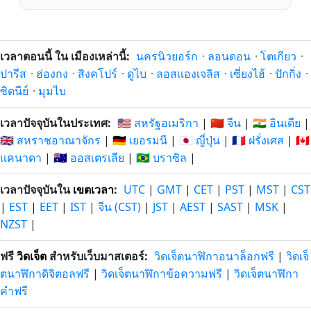
เวลาตอนนี้ ใน เมืองเหล่านี้:
นครนิวยอร์ก
·
ลอนดอน
·
โตเกียว
·
ปารีส
·
ฮ่องกง
·
สิงคโปร์
·
ดูไบ
·
ลอสแองเจลิส
·
เซี่ยงไฮ้
·
ปักกิ่ง
·
ซิดนีย์
·
มุมไบ
เวลาปัจจุบันในประเทศ:
🇺🇸 สหรัฐอเมริกา
|
🇨🇳 จีน
|
🇮🇳 อินเดีย
|
🇬🇧 สหราชอาณาจักร
|
🇩🇪 เยอรมนี
|
🇯🇵 ญี่ปุ่น
|
🇫🇷 ฝรั่งเศส
|
🇨🇦
แคนาดา
|
🇦🇺 ออสเตรเลีย
|
🇧🇷 บราซิล
|
เวลาปัจจุบันใน
เขตเวลา
:
UTC
|
GMT
|
CET
|
PST
|
MST
|
CST
|
EST
|
EET
|
IST
|
จีน (CST)
|
JST
|
AEST
|
SAST
|
MSK
|
NZST
|
ฟรี
วิดเจ็ต
สำหรับเว็บมาสเตอร์:
วิดเจ็ตนาฬิกาอนาล็อกฟรี
|
วิดเจ็
ตนาฬิกาดิจิตอลฟรี
|
วิดเจ็ตนาฬิกาข้อความฟรี
|
วิดเจ็ตนาฬิกา
คำฟรี