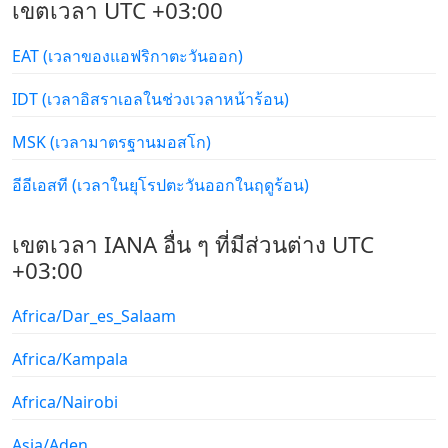
เขตเวลา UTC +03:00
EAT (เวลาของแอฟริกาตะวันออก)
IDT (เวลาอิสราเอลในช่วงเวลาหน้าร้อน)
MSK (เวลามาตรฐานมอสโก)
อีอีเอสที (เวลาในยุโรปตะวันออกในฤดูร้อน)
เขตเวลา IANA อื่น ๆ ที่มีส่วนต่าง UTC
+03:00
Africa/Dar_es_Salaam
Africa/Kampala
Africa/Nairobi
Asia/Aden