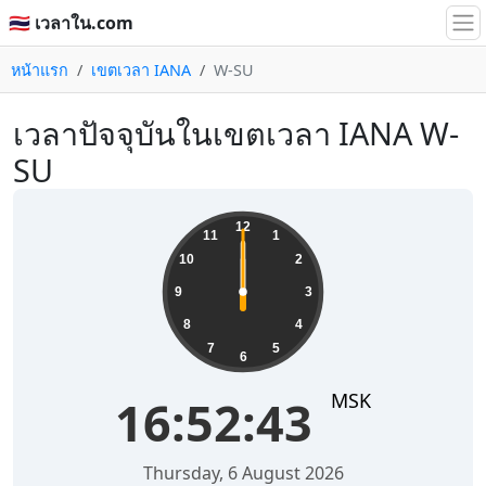
🇹🇭 เวลาใน.com
หน้าแรก
เขตเวลา IANA
W-SU
เวลาปัจจุบันในเขตเวลา IANA W-
SU
12
11
1
10
2
9
3
8
4
7
5
6
MSK
16:52:43
Thursday, 6 August 2026