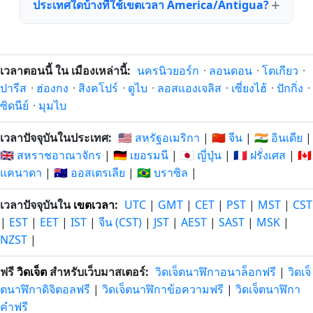
ประเทศใดบ้างที่ใช้เขตเวลา America/Antigua?
เวลาตอนนี้ ใน เมืองเหล่านี้:
นครนิวยอร์ก
·
ลอนดอน
·
โตเกียว
·
ปารีส
·
ฮ่องกง
·
สิงคโปร์
·
ดูไบ
·
ลอสแองเจลิส
·
เซี่ยงไฮ้
·
ปักกิ่ง
·
ซิดนีย์
·
มุมไบ
เวลาปัจจุบันในประเทศ:
🇺🇸 สหรัฐอเมริกา
|
🇨🇳 จีน
|
🇮🇳 อินเดีย
|
🇬🇧 สหราชอาณาจักร
|
🇩🇪 เยอรมนี
|
🇯🇵 ญี่ปุ่น
|
🇫🇷 ฝรั่งเศส
|
🇨🇦
แคนาดา
|
🇦🇺 ออสเตรเลีย
|
🇧🇷 บราซิล
|
เวลาปัจจุบันใน
เขตเวลา
:
UTC
|
GMT
|
CET
|
PST
|
MST
|
CST
|
EST
|
EET
|
IST
|
จีน (CST)
|
JST
|
AEST
|
SAST
|
MSK
|
NZST
|
ฟรี
วิดเจ็ต
สำหรับเว็บมาสเตอร์:
วิดเจ็ตนาฬิกาอนาล็อกฟรี
|
วิดเจ็
ตนาฬิกาดิจิตอลฟรี
|
วิดเจ็ตนาฬิกาข้อความฟรี
|
วิดเจ็ตนาฬิกา
คำฟรี