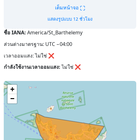
⛶
เต็มหน้าจอ
แสดงรูปแบบ 12 ชั่วโมง
ชื่อ IANA:
America/St_Barthelemy
ส่วนต่างมาตรฐาน: UTC −04:00
เวลาออมแสง: ไม่ใช่ ❌
กำลังใช้งานเวลาออมแสง:
ไม่ใช่
❌
+
−