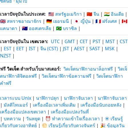
ซิดนีย์
·
มุมไบ
เวลาปัจจุบันในประเทศ:
🇺🇸 สหรัฐอเมริกา
|
🇨🇳 จีน
|
🇮🇳 อินเดีย
|
🇬🇧 สหราชอาณาจักร
|
🇩🇪 เยอรมนี
|
🇯🇵 ญี่ปุ่น
|
🇫🇷 ฝรั่งเศส
|
🇨🇦
แคนาดา
|
🇦🇺 ออสเตรเลีย
|
🇧🇷 บราซิล
|
เวลาปัจจุบันใน
เขตเวลา
:
UTC
|
GMT
|
CET
|
PST
|
MST
|
CST
|
EST
|
EET
|
IST
|
จีน (CST)
|
JST
|
AEST
|
SAST
|
MSK
|
NZST
|
ฟรี
วิดเจ็ต
สำหรับเว็บมาสเตอร์:
วิดเจ็ตนาฬิกาอนาล็อกฟรี
|
วิดเจ็
ตนาฬิกาดิจิตอลฟรี
|
วิดเจ็ตนาฬิกาข้อความฟรี
|
วิดเจ็ตนาฬิกา
คำฟรี
เวลาระบบ Unix
|
นาฬิกาปลุก
|
นาฬิกาจับเวลา
|
นาฬิกาจับเวลา
|
มัลติไทเมอร์
|
เครื่องมือเวลาเพิ่มเติม
|
เครื่องมือนับถอยหลัง
|
เครื่องมือแปลงเขตเวลา
|
เครื่องมือแปลงวันที่
|
บทความ
|
วันหยุด
|
⏰ ทำความเข้าใจเรื่องเวลา
|
☀️ เรียนรู้
เกี่ยวกับดวงอาทิตย์
|
🌕 เรียนรู้เกี่ยวกับดวงจันทร์
|
🎉 ข้อมูลวัน